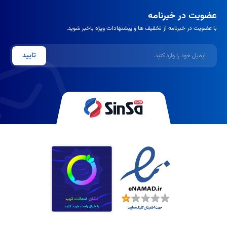
برای خشک شدن نیاز به دستگاه UV یا LED دارد. چسبندگی بسیار
عضویت در خبرنامه
بالایی ایجاد کرده و دوام ژلیش را به طور چشمگیری افزایش می‌دهد.
با عضویت در خبرنامه از تخفیف ها و پیشنهادات ویژه باخبر شوید.
نکات مهم در انتخاب و خرید لاک پایه
ایمیل
تایید
برای انتخاب بهترین لاک پایه، به نکات زیر توجه کنید:
نوع و نیاز ناخن:
وضعیت ناخن‌های خود را بررسی کنید (شکننده،
خشک، ناهموار) و بیس کات متناسب با نیازتان را انتخاب نمایید.
ترکیبات:
به دنبال لاک‌های پایه‌ای باشید که فاقد مواد شیمیایی مضر
مانند فرمالدهید، تولوئن و DBP باشند. وجود ویتامین‌ها و مواد
تقویت‌کننده یک مزیت محسوب می‌شود.
برند معتبر:
انتخاب برندهای شناخته شده و معتبر، کیفیت و کارایی
محصول را تا حد زیادی تضمین می‌کند.
سازگاری با لاک:
اگر از لاک ژل استفاده می‌کنید، حتماً از بیس کات
مخصوص ژلیش استفاده کنید.
بهترین برندهای لاک پایه