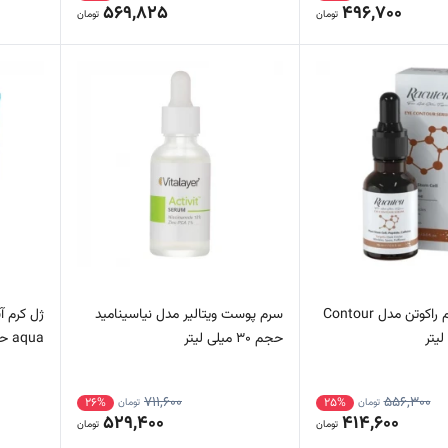
569,825
496,700
تومان
تومان
سرم دور چشم راکوتن مدل Contour
سرم پوست ویتالیر مدل نیاسینامید
ژل کرم 
حجم 30 میلی لیتر
aqua حجم 75 میلی‌لیتر
711,600
556,300
26%
25%
تومان
تومان
529,400
414,600
تومان
تومان