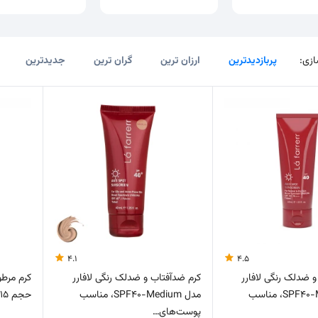
زی:
پربازدیدترین
ارزان ترین
گران ترین
جدیدترین
4.1
4.5
 ضدلک رنگی لافارر
کرم ضدآفتاب و ضدلک رنگی لافارر
کرم مرطو
مدل SPF40-Medium، مناسب
مدل SPF40-Medium، مناسب
حجم 215 میلی لیتر
پوست‌های…