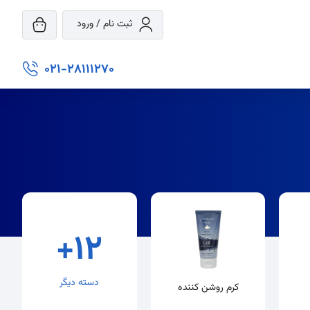
ثبت نام / ورود
021-28111270
+12
دسته دیگر
کرم روشن کننده