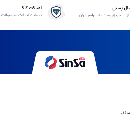
 رطوبت است.
کرم آبرسان و مرطوب کننده
از خشکی، کشیدگی و پیری زودرس پوست 
ال پستی
اصالات کالا
ال از طریق پست به سراسر ایران
ضمانت اصالت محصولات
لائم پیری را نشان می‌دهد.
کرم دور چشم
به طور تخصصی برای رفع تیرگی، پف، 
درمان می‌کند.
روک‌ها ظاهر می‌شوند.
کرم ضد چروک
با ترکیبات فعال خود به بهبود الاستیسیته 
 یا افزایش سن می‌توانند ظاهر ناخوشایندی ایجاد کنند.
کرم ضد لک
و
کرم روشن ک
کاهش التهاب و درمان انواع جوش (سرسیاه، سرسفید، التهابی) کمک می‌کنند.
ای مرده از سطح پوست، به روشن شدن، افزایش شفافیت و جذب بهتر سایر محصولات ک
 می‌توانند به صورت هفتگی برای آبرسانی عمیق، پاکسازی منافذ، تغذیه یا تسکین
 زخم، سوختگی یا پس از اقدامات درماتولوژیک)،
کرم سفت کننده پوست
(برای افزا
رنگ برنزه بدون آفتاب).
ص پوستی استفاده می‌شود، هرچند تمرکز اصلی
مراقبت پوست
بر درمان و بهبود سل
 نیازهای پوست مردان فرموله شده‌اند. همچنین محصولاتی برای
مراقبت مو
و سای