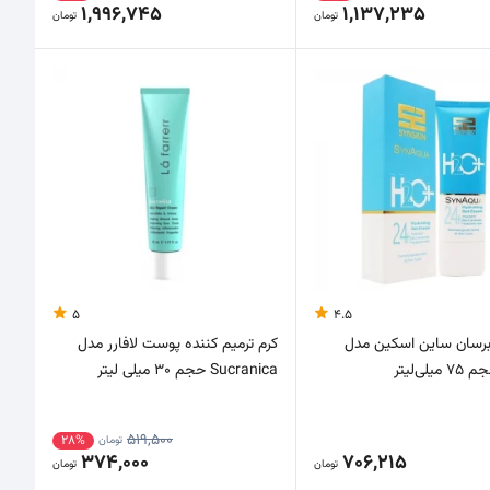
1,996,745
1,137,235
تومان
تومان
5
4.5
آبرسان ساین اسکین مدل
کرم ترمیم کننده پوست لافارر مدل
Sucranica حجم 30 میلی لیتر
519,500
28%
تومان
374,000
706,215
تومان
تومان