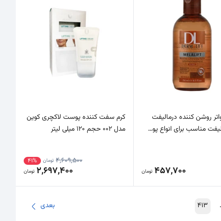
اتر روشن کننده درمالیفت
کرم سفت کننده پوست لاکچری کوین
یفت مناسب برای انواع پو…
مدل 002 حجم 120 میلی لیتر
4,609,500
41%
تومان
2,697,400
457,700
تومان
تومان
413
بعدی