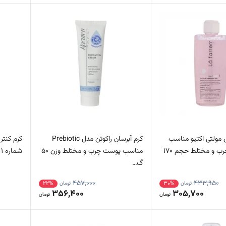
دل مولتی اکتیو مناسب
کرم آبرسان راکوتن مدل Prebiotic
کرم کنتر
پوست های چرب و مختلط حجم 170
مناسب پوست چرب و مختلط وزن 50
شماره 1 مناسب پوست چرب و آ…
گ…
457,000
433,950
22%
30%
تومان
تومان
356,400
305,700
تومان
تومان