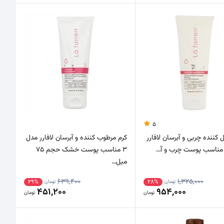
5
ل کننده چربی و آبرسان لافارر
کرم مرطوب کننده و آبرسان لافارر مدل
3 مناسب پوست خشک حجم 75
میل…
639,400
1,325,000
29%
28%
تومان
تومان
451,200
954,000
تومان
تومان