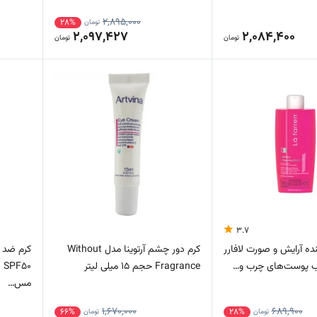
2,895,000
28%
تومان
2,097,427
2,084,400
تومان
تومان
3.7
ده آرایش و صورت لافارر
کرم دور چشم آرتوینا مدل Without
کرم ضد آ
Fragrance حجم 15 میلی لیتر
0
مس…
1,670,000
689,900
66%
28%
تومان
تومان