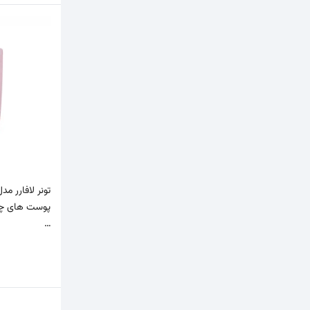
تونر لافارر م
…