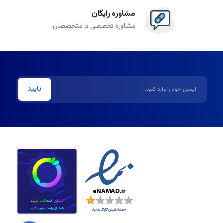
جلوگیری می‌کند. این محصولات در انواع مختلف برای پوست‌های چرب
مشاوره رایگان
مشاوره تخصصی با متخصصان
کرم ضد آفتاب
باید بخش ثابتی از روتین روزانه شما باشد (حتی در
خطوط ریز و چروک‌های این ناحیه طراحی شده است.
ایمیل
و کاهش عمق چروک‌ها کمک می‌کند.
تایید
ننده
به محو شدن این لک‌ها و یکدست شدن رنگ پوست کمک می‌کنند.
مک می‌کند. لایه‌بردارها می‌توانند فیزیکی (اسکراب) یا شیمیایی (حاوی
 پوست استفاده شوند.
یش قوام و لیفت پوست)،
کرم و روغن رفع ترک بدن
(استرچ مارک)،
روغن
امت پوست است.
ر
محصولات بدن
نیز در کنار روتین پوستی اهمیت دارند.