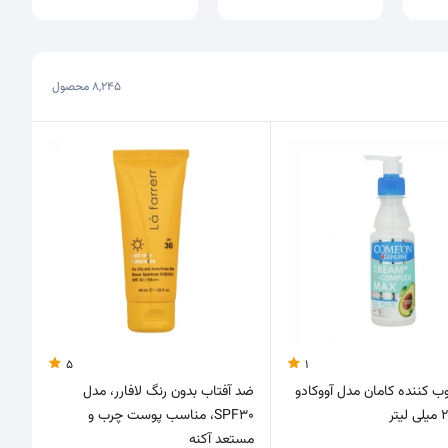
8,245
محصول
5
1
ب کننده کامان مدل آووکادو
ضد آفتاب بدون رنگ لافارر، مدل
SPF30، مناسب پوست چرب و
مستعد آکنه