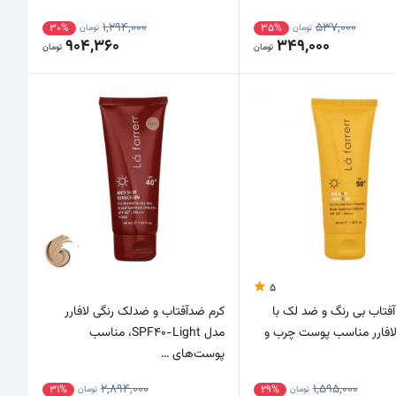
1,294,000
537,000
30%
35%
تومان
تومان
904,360
349,000
تومان
تومان
5
فتاب بی رنگ و ضد لک با
کرم ضدآفتاب و ضدلک رنگی لافارر
SPF5 لافارر مناسب پوست چرب و
مدل SPF40-Light، مناسب
پوست‌های …
2,894,000
1,595,000
31%
29%
تومان
تومان