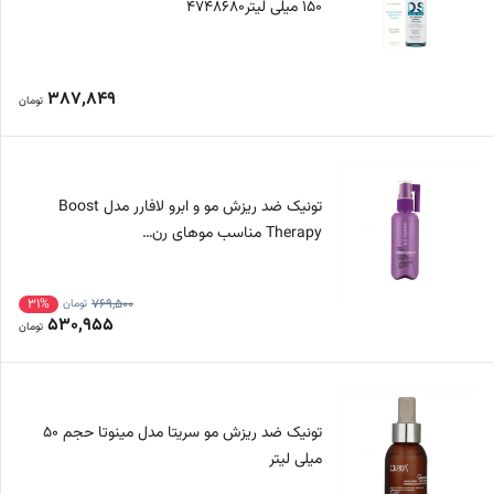
150 میلی لیتر4748680
387,849
تومان
تونیک ضد ریزش مو و ابرو لافارر مدل Boost
Therapy مناسب موهای رن…
31%
769,500
تومان
530,955
تومان
تونیک ضد ریزش مو سریتا مدل مینوتا حجم 50
میلی لیتر