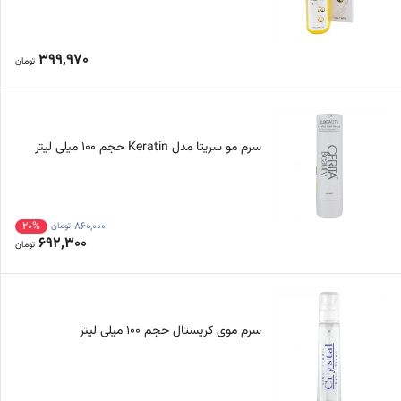
399,970
تومان
سرم مو سریتا مدل Keratin حجم 100 میلی لیتر
20%
860,000
تومان
692,300
تومان
سرم موی کریستال حجم 100 میلی لیتر