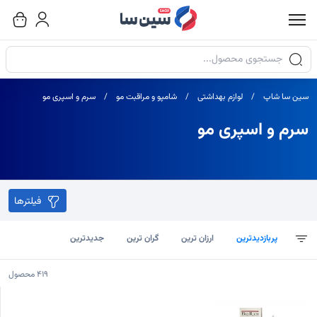
جستجوی محصولات
سین سا شاپ
لوازم بهداشتی
شامپو و مراقبت مو
سرم و اسپری مو
سرم و اسپری مو
فیلترها
پربازدیدترین
ارزان ترین
گران ترین
جدیدترین
419
محصول
یست محصولات