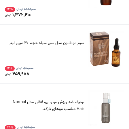
13%
1,585,000
تومان
1,372,410
تومان
سرم مو قانون مدل سیر سیاه حجم 30 میلی لیتر
12%
520,000
تومان
459,988
تومان
تونیک ضد ریزش مو و ابرو لافارر مدل Normal
Hair مناسب موهای نازک…
29%
769,500
تومان