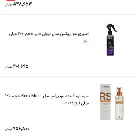
548,653
تومان
اسپری مو لروکس مدل بیوتی فایر حجم 200 میلی
لیتر
401,695
تومان
سرم نرم کننده مو پرایم مدل Kera Moist حجم 120
میلی لیتر1002646
956,800
تومان