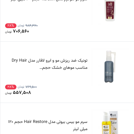
28%
984,320
تومان
706,560
تومان
تونیک ضد ریزش مو و ابرو لافارر مدل Dry Hair
مناسب موهای خشک حجم…
28%
769,500
تومان
557,508
تومان
سرم مو بیس بیوتی مدل Hair Restore حجم 120
میلی لیتر