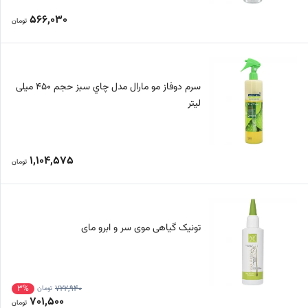
566,030
تومان
سرم دوفاز مو مارال مدل چاي سبز حجم 450 میلی
لیتر
1,104,575
تومان
تونیک گیاهی موی سر و ابرو مای
3%
722,940
تومان
701,500
تومان