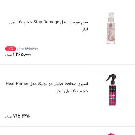
سرم مو مای مدل Stop Damage حجم 120 میلی
لیتر
13%
1,451,870
تومان
1,265,000
تومان
اسپری محافظ حرارتی مو فولیکا مدل Heat Primer
حجم 200 میلی لیتر
715,645
تومان