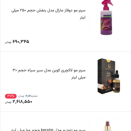
سرم مو دوفاز مارال مدل بنفش حجم 250 میلی
لیتر
690,345
تومان
سرم مو لاکچری کوین مدل سیر سیاه حجم 30
میلی لیتر
37%
4,140,000
تومان
2,618,550
تومان
سرم مو نئودرم مدل keratin حجم 100 میلی لیتر