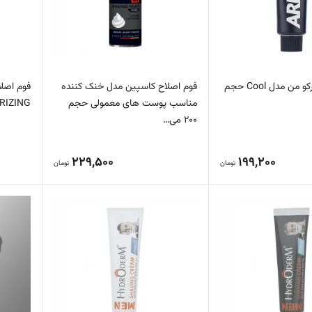
خمیر اصلاح آرکو من مدل Cool حجم
فوم اصلاح کاسپین مدل خنک کننده
مناسب پوست های معمولی حجم
MOISTURIZING ح
200 می…
229,500
199,200
تومان
تومان