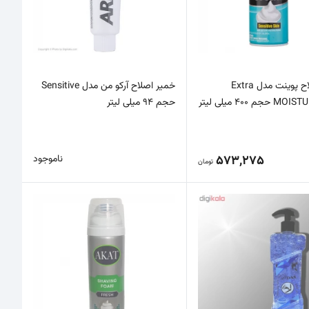
فوم اصلاح پوینت مدل Extra
خمیر اصلاح آرکو من مدل Sensitive
جم 400 میلی لیتر
حجم 94 میلی لیتر
573,275
ناموجود
تومان