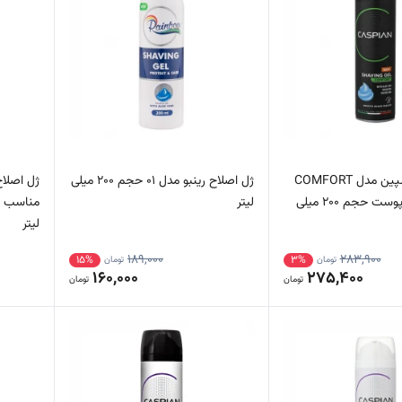
ژل اصلاح کاسپین مدل COMFORT
ژل اصلاح رینبو مدل 01 حجم 200 میلی
مناسب انواع پوست حجم 200 میلی
لیتر
لیتر
189,000
283,900
15%
3%
تومان
تومان
160,000
275,400
تومان
تومان