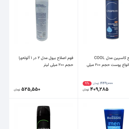
ژل اصلاح کاسپین مدل COOL
فوم اصلاح بیول مدل 2 در 1 آلوئه‌ورا
مناسب انواع پوست حجم 200 میلی
حجم 200 میلی لیتر
449,000
9%
تومان
525,550
409,285
تومان
تومان