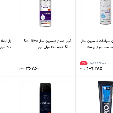
ن سولفات کاسپین مدل
فوم اصلاح کاسپین مدل Sensitive
SENSITI مناسب انواع پوست
Skin حجم 200 میلی لیتر
200 میلی لیتر
449,000
9%
تومان
367,600
409,285
تومان
تومان