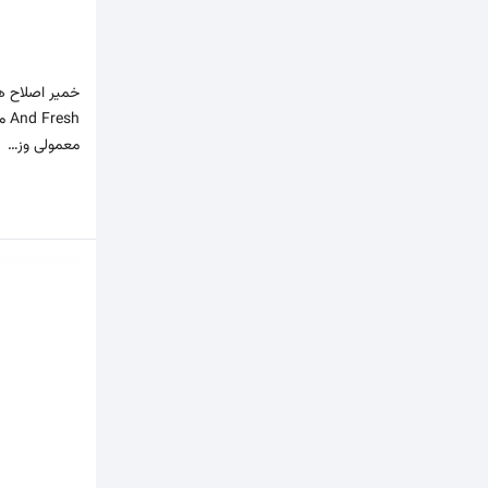
sh
معمولی وز…