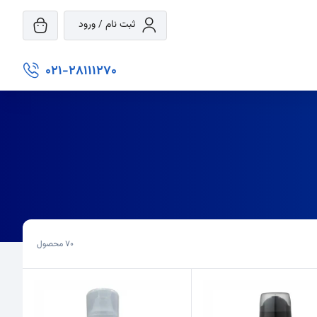
ثبت نام / ورود
021-28111270
70
محصول