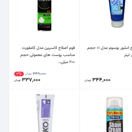
ژل اصلاح انشور بوسوم مدل 01 حجم
فوم اصلاح کاسپین مدل کامفورت
مناسب پوست های معمولی حجم
200 میلی…
349,000
3%
تومان
337,000
344,000
تومان
تومان