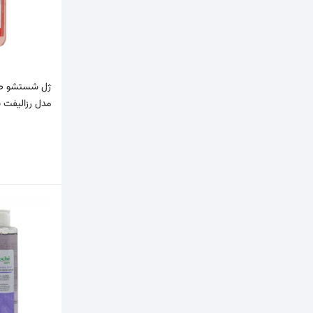
اسکالپیا
Scalpia
اسکین شیک
Skin Chic
اسکین وان
SKIN ONE
ژل شستشو صو
مدل رزالیفت ب
اسموت درم
Smooth Derm
الارو
Ellaro
الی ژن
Oligen
اویدرم
Eviderm
ای آی ان
EIN
بس
Bath
بیونیج
Bionij