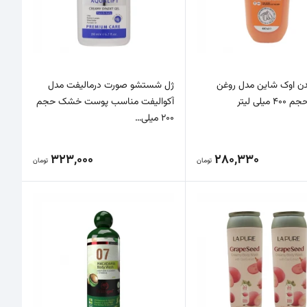
دن اوک شاین مدل روغن
ژل شستشو صورت درمالیفت مدل
 میلی لیتر
آکوالیفت مناسب پوست خشک حجم
200 میلی…
323,000
280,330
تومان
تومان