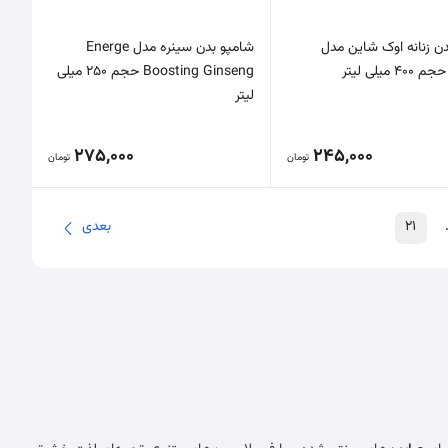
ن زنانه اوک شاین مدل
شامپو بدن سینره مدل Energe
 میلی لیتر
Boosting Ginseng حجم 250 میلی
لیتر
275,000
245,000
تومان
تومان
21
بعدی