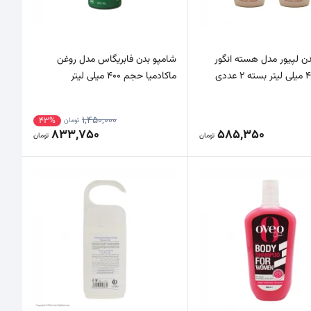
ن لپیور مدل هسته انگور
شامپو بدن فابریگاس مدل روغن
ماکادمیا حجم 400 میلی لیتر
1,450,000
43%
تومان
833,750
585,350
تومان
تومان