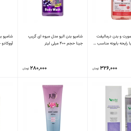
رت و بدن درمالیفت
شامپو بدن الیو مدل میوه ای گریپ
شامپو ب
ا رایحه بابونه مناسب …
جینا حجم 400 میلی لیتر
آووکادو حجم 400
280,000
326,000
تومان
تومان