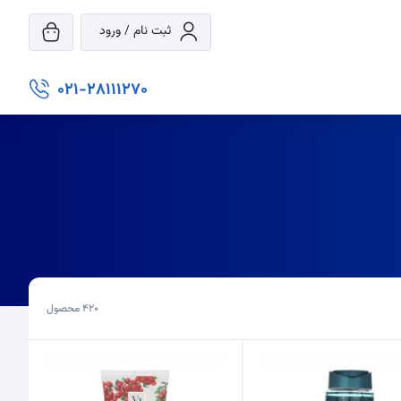
ثبت نام / ورود
021-28111270
420
محصول