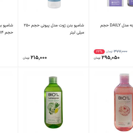
شامپو بدن وچه مدل DAILY حجم
شامپو بدن ژوت مدل پیونی حجم 250
شامپو بد
میلی لیتر
حجم 414 میلی لیتر بسته 2 عددی
377,000
22%
تومان
215,000
295,050
تومان
تومان