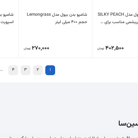
شامپو بدن بیول مدل SILKY PEACH
شامپو بدن بیول مدل Lemongrass
شامپو بد
ابریشمی مناسب برای …
حجم 400 میلی لیتر
اسپورت حجم 400
270,000
402,500
تومان
تومان
...
4
3
2
1
سین‌سا