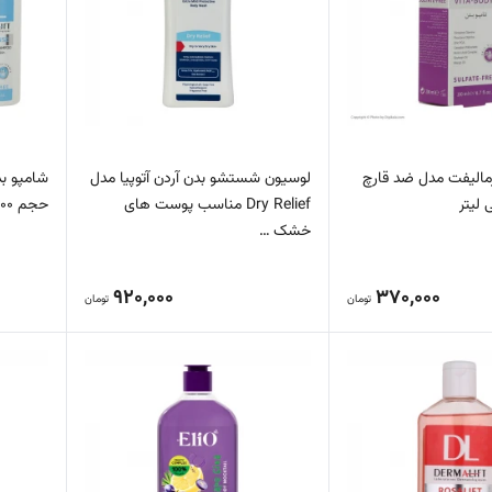
مالیفت مدل ضد قارچ
لوسیون شستشو بدن آردن آتوپیا مدل
شامپو ب
Dry Relief مناسب پوست های
حجم 200 میلی لیتر
خشک …
920,000
370,000
تومان
تومان