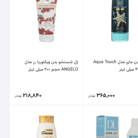
شامپو بدن مای مدل Aqua Touch
ژل شستشو بدن ویکتوریا رز مدل
ANGELO حجم 200 میلی لیتر
218,840
365,000
تومان
تومان