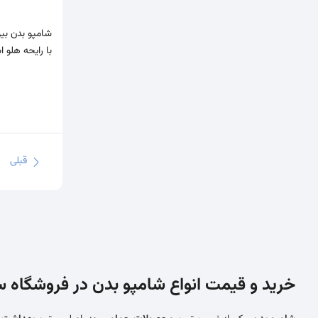
فولیکا
Fulica
کریستال
Crystal
با رایحه هلو 
لایف استایل
Life Style
لپیور
Lapure
میسوری
Misssuri
قبلی
نوپریت
Nopri
وچه
Voche
ویت یو
With You
ویکتوریارز
VICTORIA ROSE
خرید و قیمت انواع شامپو بدن در فروشگاه 
هربکس
Herbex