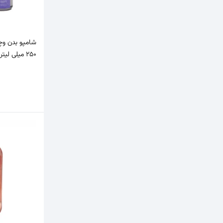
پرو ویکات
Provecut
جانسو
Jansu
250 میلی لیتر
دیپ سنس
deep sense
ساین اسکین
synskin
سروینا
Servina
سریتا
Cerita
سورفین
Surfin
فابریگاس
Fabregas
فور اور لیدی
Forever Lady