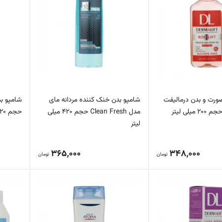
رت و بدن درمالیفت
شامپو بدن خنک کننده مردانه مای
یلی لیتر
مدل Clean Fresh حجم 420 میلی
حجم 420 میلی لیتر
لیتر
365,000
348,000
تومان
تومان