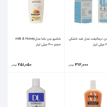
دن درمالیفت مدل ضد خشکی
شامپو بدن باما مدلmilk & Honey
حجم 400 میلی لیتر
251,050
312,000
تومان
تومان