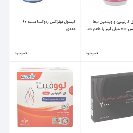
محلول ال کارنیتین و ویتامین ب5
کپسول نوتراکس ردوکسا بسته 60
 با طعم ت…
عددی
ناموجود
ناموجود