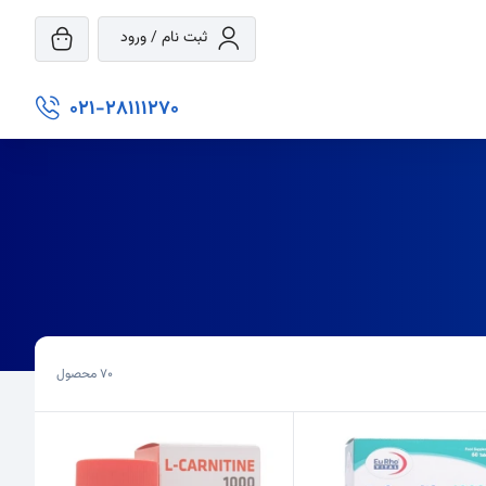
ثبت نام / ورود
021-28111270
70
محصول