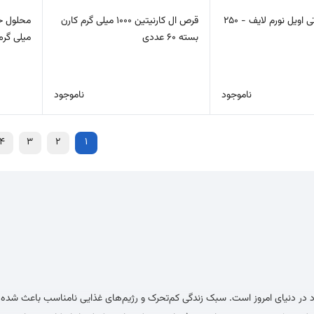
روغن ام سی تی اویل نورم لایف - 250
قرص ال کارنیتین 1000 میلی گرم کارن
بسته 60 عددی
میلی گرمی
ناموجود
ناموجود
4
3
2
1
فراد در دنیای امروز است. سبک زندگی کم‌تحرک و رژیم‌های غذایی نامناسب باعث شده 