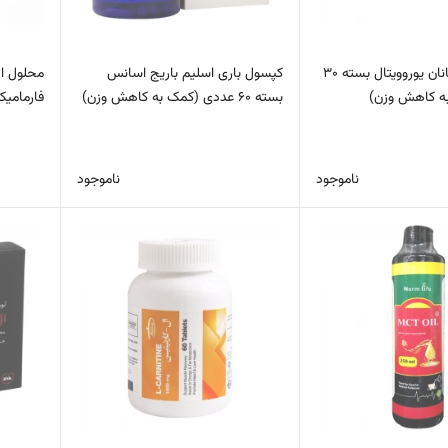
ساشه گلوکومانان یوروویتال بسته 30
کپسول باری اسلیم باریج اسانس
ه کاهش وزن)
بسته 60 عددی (کمک به کاهش وزن)
فارمامیکس 500 میلی لیتر
ناموجود
ناموجود