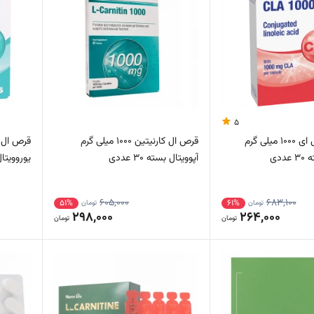
5
کپسول سی ال ای 1000 میلی گرم
قرص ال کارنیتین 1000 میلی گرم
ددی
آپوویتال بسته 30 عددی
یوروویتال 60 ع
605,000
683,100
51%
61%
تومان
تومان
298,000
264,000
تومان
تومان