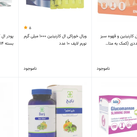
5
ل کارنیتین و قهوه سبز
ویال خوراکی ال کارنیتین 1000 میلی گرم
نورم لایف 10 عدد
بسته 14 عددی (کمک به متابول…
ناموجود
ناموجود