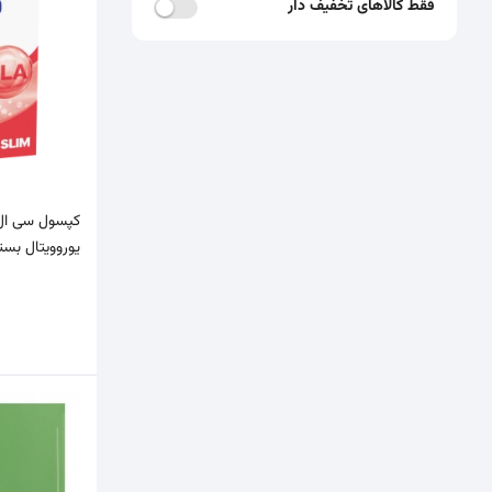
فقط کالاهای تخفیف دار
یوروویتال بسته 30 ع