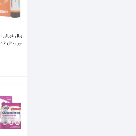
ویال خوراکی ا
یوروویتال 6 عددی (کمک به متا…