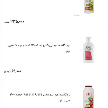
335,000
تومان
نرم کننده مو ایروکس کد 0413001 حجم 200 میلی
لیتر
169,000
تومان
نرم‌کننده مو الیو مدل Keratin Care حجم 400
میلی‌لیتر