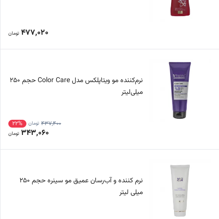
477,020
تومان
نرم‌کننده مو ویتاپلکس مدل Color Care حجم 250
میلی‌لیتر
22%
437,400
تومان
343,060
تومان
نرم کننده و آب‌رسان عمیق مو سینره حجم 250
میلی لیتر