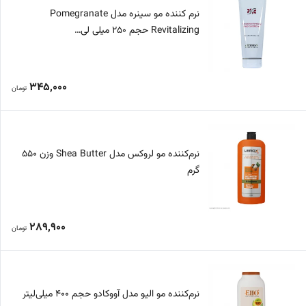
نرم کننده مو سینره مدل Pomegranate
Revitalizing حجم 250 میلی لی…
345,000
تومان
نرم‌کننده مو لروکس مدل Shea Butter وزن 550
گرم
289,900
تومان
نرم‌کننده مو الیو مدل آووکادو حجم 400 میلی‌لیتر