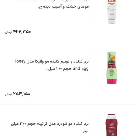
موهای خشک و آسیب دیده ح…
424,350
تومان
نرم کننده و ترمیم کننده مو واتیکا مدل Honey
and Egg حجم 200 میل…
253,150
تومان
نرم کننده مو نئودرم مدل کراتینه حجم 300 میلی
لیتر