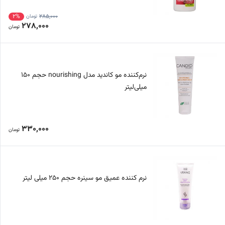
2%
285,000
تومان
278,000
تومان
نرم‌کننده مو کاندید مدل nourishing حجم 150
میلی‌لیتر
330,000
تومان
نرم کننده عمیق مو سینره حجم 250 میلی لیتر