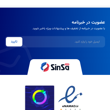
بیشتری می‌بخشند بدون اینکه باعث سنگینی شوند.
نرم کننده ضد وز (Anti-Frizz):
با رطوبت‌رسانی عمیق و ایجاد لایه‌ای
محافظ روی کوتیکول مو، از وز شدن مو در شرایط رطوبت بالا جلوگیری
عضویت در خبرنامه
می‌کنند.
با عضویت در خبرنامه از تخفیف ها و پیشنهادات ویژه باخبر شوید.
نرم کننده بدون سولفات:
مناسب برای افرادی که موهای حساس،
کراتینه شده یا پوست سر حساسی دارند. سولفات‌ها می‌توانند باعث
ایمیل
تایید
خشکی و تحریک شوند.
نرم کننده گیاهی/ارگانیک:
حاوی عصاره‌ها و روغن‌های طبیعی بوده و
فاقد بسیاری از مواد شیمیایی رایج هستند.
نرم کننده داخل حمام (Rinse-out):
رایج‌ترین نوع که پس از شامپو
استفاده شده و نیاز به آبکشی دارد.
نرم کننده بعد از حمام (Leave-in):
این نوع نرم کننده‌ها پس از
حمام روی موی مرطوب یا خشک اسپری یا مالیده شده و نیازی به
آبکشی ندارند. به محافظت، نرمی و حالت‌پذیری مو در طول روز کمک
می‌کنند و می‌توانند به شکل لوسیون، کرم یا
اسپری نرم کننده
باشند.