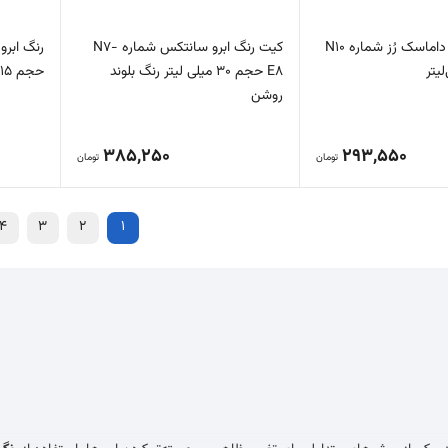
کیت رنگ ابرو داماسک رُز شماره N10
کیت رنگ ابرو سانتکس شماره N7-
E8 حجم 30 میلی لیتر رنگ بلوند
حجم 15 میلی لیتر رنگ قهوه ای…
روشن
385,250
293,550
تومان
تومان
4
3
2
1