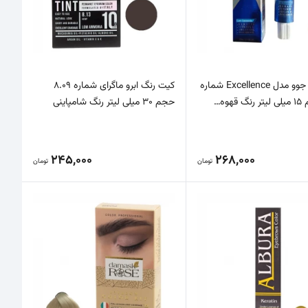
رنگ ابرو جوو مدل Excellence شماره
کیت رنگ ابرو ماگرای شماره 8.09
حجم 30 میلی لیتر رنگ شامپاینی
245,000
268,000
تومان
تومان