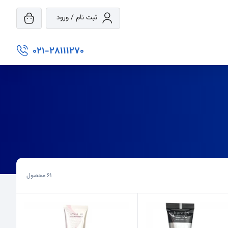
ثبت نام / ورود
021-28111270
61
محصول