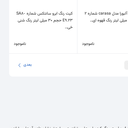
رنگ ابرو آلبورا مدل carasa شماره 2
کیت رنگ ابرو سانتکس شماره SA8-
E9.23 حجم 30 میلی لیتر رنگ شنی
خی…
ناموجود
ناموجود
بعدی