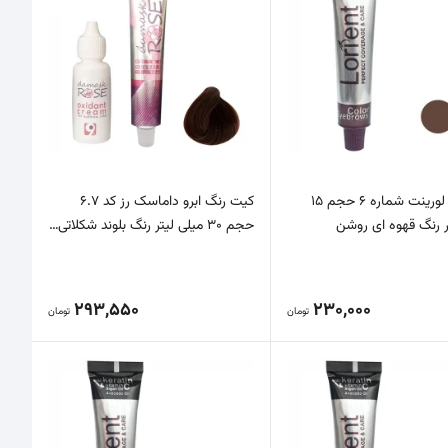
رنگ ابرو لورینت شماره 6 حجم 15
کیت رنگ ابرو داماسک رز کد 6.7
ر رنگ قهوه ای روشن
حجم 30 میلی لیتر رنگ بلوند شکلاتی…
293,550
230,000
تومان
تومان