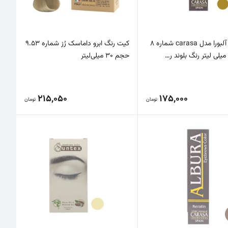
رنگ ابرو آلبورا مدل carasa شماره 8
کیت رنگ ابرو داماسک رُز شماره 9.53
حجم 30 میلی‌لیتر
215,050
175,000
تومان
تومان