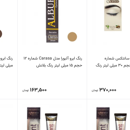
 سانتکس شماره
رنگ ابرو آلبورا مدل Carasa شماره 12
CA8.E9.08 حجم 30 میلی لیتر رنگ
حجم 15 میلی لیتر رنگ بلانش
میلی لیت
163,500
370,000
تومان
تومان