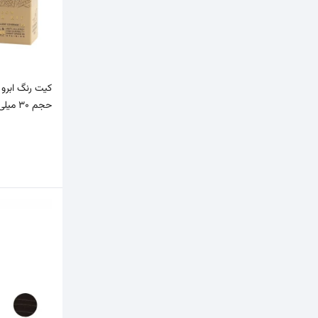
حجم 30 میلی لیتر رنگ قهوه ای ر…