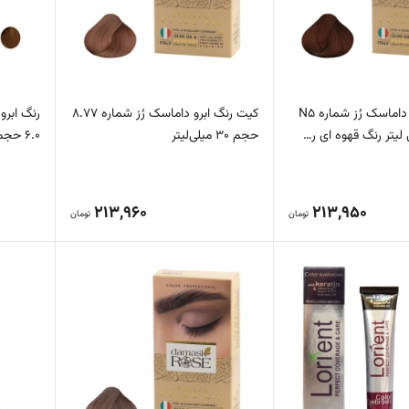
کیت رنگ ابرو داماسک رُز شماره N5
کیت رنگ ابرو داماسک رُز شماره 8.77
حجم 30 میلی‌لیتر
6.0 حجم 15 میلی لیتر رنگ قهوه…
213,960
213,950
تومان
تومان