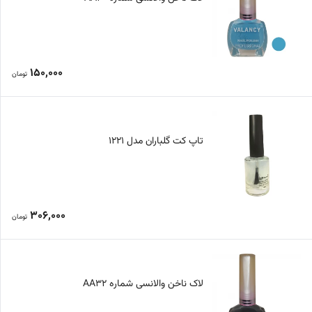
150,000
تومان
تاپ کت گلباران مدل 1221
306,000
تومان
لاک ناخن والانسی شماره AA32