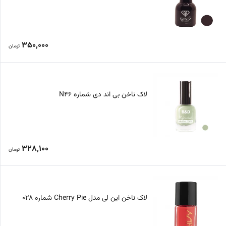
350,000
تومان
لاک ناخن بی اند دی شماره N46
328,100
تومان
لاک ناخن این لی مدل Cherry Pie شماره 028