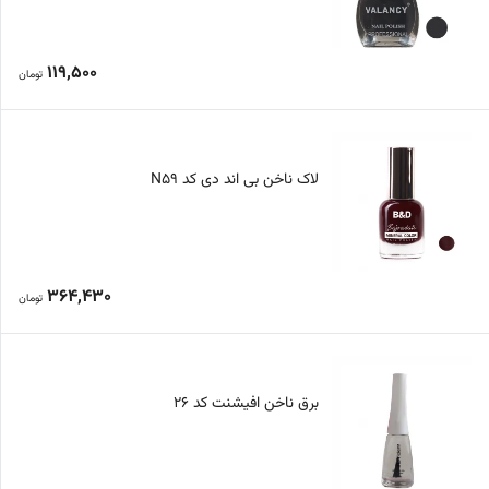
119,500
تومان
لاک ناخن بی اند دی کد N59
364,430
تومان
برق ناخن افیشنت کد 26