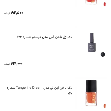
192,500
تومان
لاک ژل ناخن گبرو مدل دیسکو شماره 176
414,000
تومان
لاک ناخن این لی مدل Tangerine Dream شماره
020