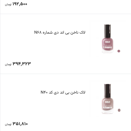
192,500
تومان
لاک ناخن بی اند دی شماره N68
394,323
تومان
لاک ناخن بی اند دی کد N40
351,810
تومان