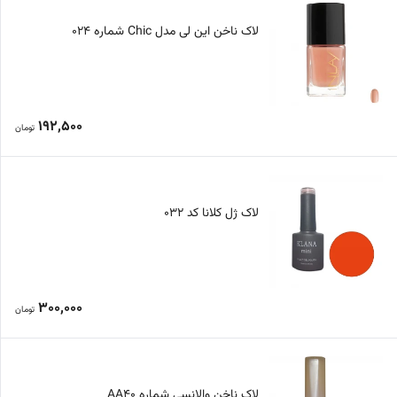
لاک ناخن این لی مدل Chic شماره 024
192,500
تومان
لاک ژل کلانا کد 032
300,000
تومان
لاک ناخن والانسی شماره AA40