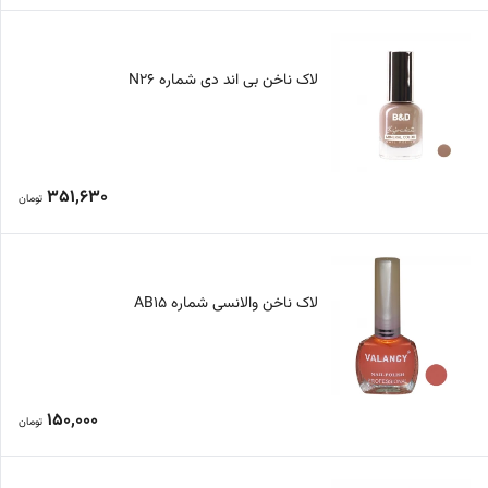
لاک ناخن بی اند دی شماره N26
351,630
تومان
لاک ناخن والانسی شماره AB15
150,000
تومان