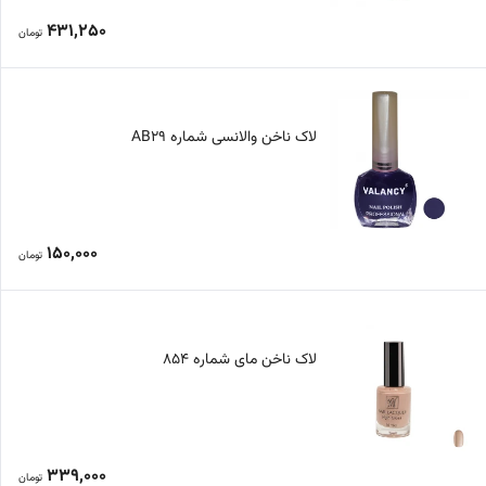
431,250
تومان
لاک ناخن والانسی شماره AB29
150,000
تومان
لاک ناخن مای شماره 854
339,000
تومان