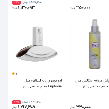
1,836,200
38%
تومان
1,130,093
350,000
تومان
تومان
1
پلش مردانه اسکاتس مدل
ادو پرفیوم زنانه اسکلاره مدل
Euphoria حجم 100 میلی لیتر
1,836,200
34%
تومان
1,217,309
330,000
تومان
تومان