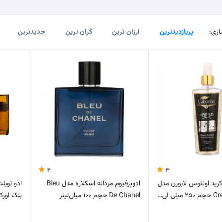
زی:
پربازدیدترین
ارزان ترین
گران ترین
جدیدترین
4
3
رید اونتوس لابورن مدل
ادوپرفیوم مردانه اسکلاره مدل Bleu
ادو تویل
ی لی…
De Chanel حجم 100 میلی‌لیتر
بلک اورکید حج