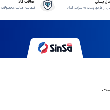
ال پستی
اصالات کالا
اشته و قیمت مناسب‌تری نسبت به پرفیوم دارد.
ال از طریق پست به سراسر ایران
ضمانت اصالت محصولات
غلظت اسانس در ادکلن‌ها پایین (2 تا 5 درصد) است و ماندگا
ه قرار می‌گیرند که در
فروشگاه سین‌سا
موجود هستند:
یوه‌ای یا شیرین و پودری، لطافت و ظرافت زنانه را تداعی می‌کنند.
ی، تند یا خنک، قدرت و جدیت مردانه را به نمایش می‌گذارند.
اد و غالباً میوه‌ای یا گلی، مناسب پوست حساس کودکان طراحی شده‌اند.
 و آقایان مناسب هستند.
ارند و بیشتر برای ایجاد حس تازگی و آبرسانی پوست بعد از حمام استفاده می‌شوند
شبو کردن، خاصیت ضد تعریق نیز دارد.
 برای تمدید رایحه در طول روز ایده‌آل هستند.
ه محصولات جانبی مانند لوسیون بدن، ژل دوش یا عطر جیبی با همان رایحه که گزی