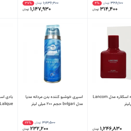
1,836,200
328,100
37%
4%
تومان
تومان
1,147,930
314,400
تومان
تومان
ادوپرفیوم زنانه اسکلاره مدل Lancom
اسپری خوشبو کننده بدن مردانه مدیا
بادی اس
مدل bvlgari حجم 200 میلی لیتر
Lalique حجم 200 میلی لیتر
313,500
26%
تومان
232,200
1,246,830
تومان
تومان