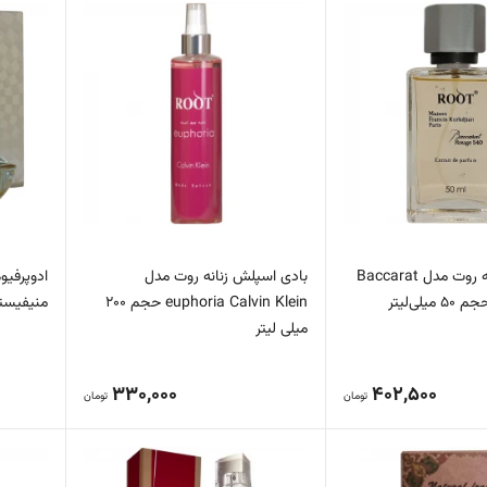
ادوپرفیوم زنانه روت مدل Baccarat
بادی اسپلش زنانه روت مدل
ادوپرفیوم
euphoria Calvin Klein حجم 200
منیفیستو حجم 
میلی لیتر
330,000
402,500
تومان
تومان