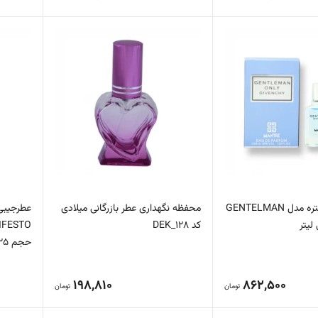
عطر جیبی مانتره مدل GENTELMAN
محفظه نگهداری عطر بازرگانی میلادی
کد DEK_128
IFESTO
حجم 25 می…
198,810
862,500
تومان
تومان