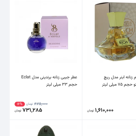
 زنانه ابنر مدل ریچ
عطر جیبی زنانه برندینی مدل Eclat
75 میلی لیتر
حجم 33 میلی لیتر
875,000
16%
تومان
731,285
1,610,000
تومان
تومان