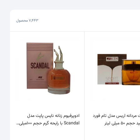
7,443
محصول
ت مردانه اریس مدل تام فورد
ادوپرفیوم زنانه نایس پاپت مدل
م 50 میلی لیتر
Scandal با رایحه گرم حجم 100میلی…