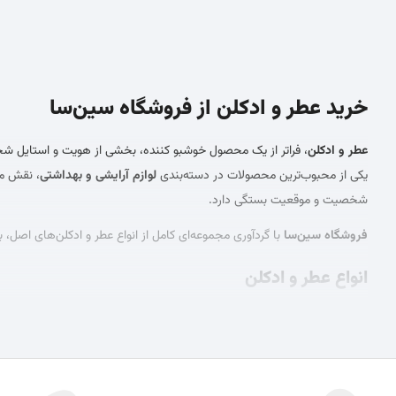
خرید عطر و ادکلن از فروشگاه سین‌سا
عطر و ادکلن
، فراتر از یک محصول خوشبو کننده، بخشی از هویت و استایل شخصی اف
یکی از محبوب‌ترین محصولات در دسته‌بندی
لوازم آرایشی و بهداشتی
، نقش مه
شخصیت و موقعیت بستگی دارد.
فروشگاه سین‌سا
با گردآوری مجموعه‌ای کامل از انواع عطر و ادکلن‌های اصل، ب
انواع عطر و ادکلن
عطرها بر اساس غلظت اسانس روغنی معطر در محلول (معمولا الکل) دسته‌بند
دقیق‌تری داشته باشید:
پرفیوم (Perfume یا Parfum):
با غلظتی بین 20 تا 40 درصد اسانس، بالاترین میزان غلظت و ماندگاری (معمولا 6 تا 8 ساعت و حتی بیشتر) را دارد و گران‌ترین نوع عطر محسوب می‌شود. گاهی با نام
Parfum)
نیز شناخته می‌شود که غلظت بیشتری دارد.