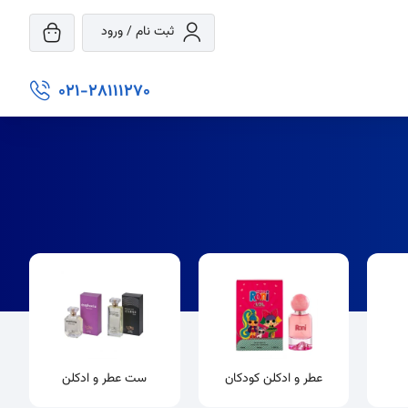
ثبت نام / ورود
021-28111270
عطر و ادکلن کودکان
ست عطر و ادکلن