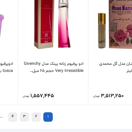
شان مدل گل محمدی
ادو پرفیوم زنانه پینک مدل Givenchy
Very Irresistible حجم 65 میل…
tosca با رایحه شیرین حجم 100…
1,557,445
3,513,250
تومان
تومان
...
4
3
2
1