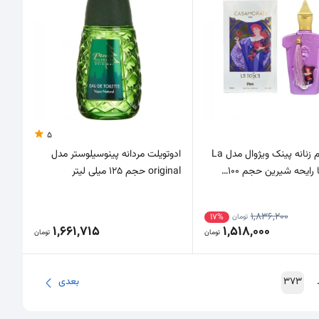
5
ادوپرفیوم زنانه پینک ویژوال مدل La
ادوتویلت مردانه پینوسیلوستر مدل
original حجم 125 میلی لیتر
1,836,200
17%
تومان
1,661,715
1,518,000
تومان
تومان
373
بعدی