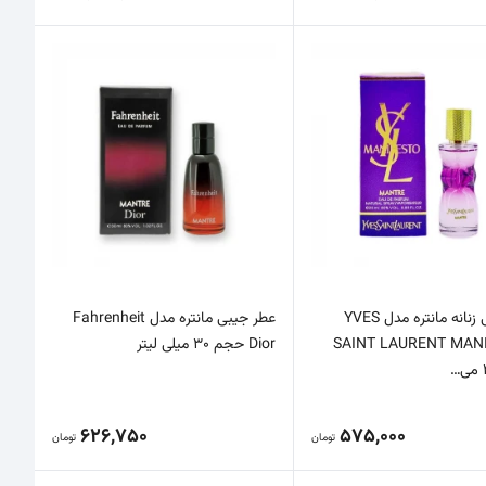
عطرجیبی زنانه مانتره مدل YVES
عطر جیبی مانتره مدل Fahrenheit
SAINT LAURENT MAN
Dior حجم 30 میلی لیتر
626,750
575,000
تومان
تومان