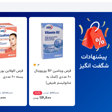
پیشنهادات
شگفت انگیز
3
قرص ویتامین B2 یوروویتال
قرص اکوفاین یورو
60 عددی (کمک به
بسته 60 عددی
متابولیسم طبیعی)
1,386,000
80%
594,000
تومان
ت
000
116,800
تومان