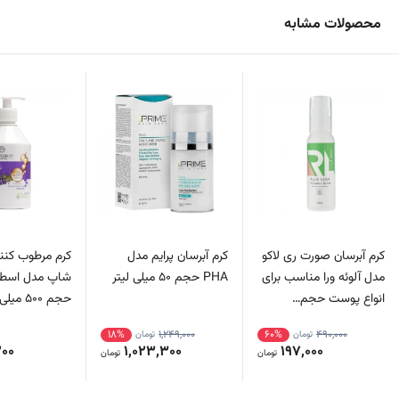
محصولات مشابه
کرم آبرسان صورت ری لاکو
کرم آبرسان پرایم مدل
کرم مرطوب کنن
مدل آلوئه ورا مناسب برای
PHA حجم 50 میلی لیتر
شاپ مدل اسط
انواع پوست حجم…
حجم 500 میلی لیتر
18%
1,249,000
60%
490,000
تومان
تومان
200
1,023,300
197,000
تومان
تومان