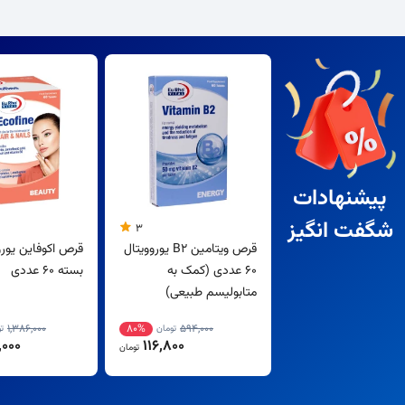
پیشنهادات
شگفت انگیز
3
قرص ویتامین B2 یوروویتال
قرص اکوفاین یورو
60 عددی (کمک به
بسته 60 عددی
متابولیسم طبیعی)
1,386,000
80%
594,000
تومان
ت
000
116,800
تومان