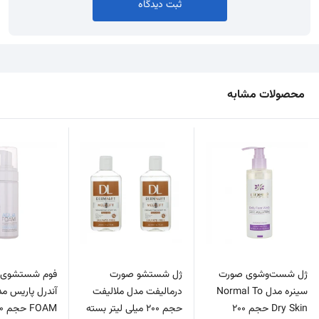
ثبت دیدگاه
محصولات مشابه
ژل شست‌و‌شوی صورت
ژل شستشو صورت
فوم شستشوی 
سینره مدل Normal To
درمالیفت مدل ملالیفت
Dry Skin حجم 200
حجم 200 میلی لیتر بسته