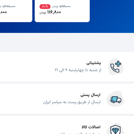
1,386,000
80%
594,000
تومان
ت
000
116,800
تومان
پشتیبانی
از شنبه تا چهارشنبه 9 الی 21
ارسال پستی
ارسال از طریق پست به سراسر ایران
اصالات کالا