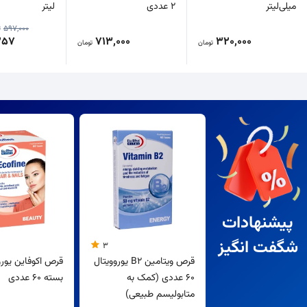
میلی‌لیتر
2 عددی
لیتر
597,000
ت
257
713,000
320,000
تومان
تومان
پیشنهادات
شگفت انگیز
3
قرص ویتامین B2 یوروویتال
قرص اکوفاین یورو
60 عددی (کمک به
بسته 60 عددی
متابولیسم طبیعی)