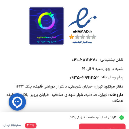
تلفن پشتیبانی:
021-28111270
شنبه تا چهارشنبه 9 الی 21
پیام رسان
بله
:
0935-2991252
دفتر مرکزی:
تهران، خیابان شریعتی، بالاتر از دوراهی قلهک، پلاک 1423
داروخانه:
تهران، صادقیه، بلوار شهدای صادقیه، خیابان پرویز، پلاک 15، طبقه
همکف
گارانتی اصالت و سلامت فیزیکی کالا
413,600
33%
تومان