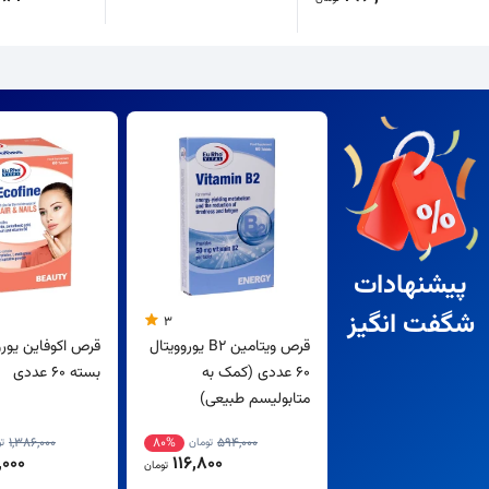
پیشنهادات
شگفت انگیز
3
قرص ویتامین B2 یوروویتال
قرص اکوفاین یورو
60 عددی (کمک به
بسته 60 عددی
متابولیسم طبیعی)
1,386,000
80%
594,000
تومان
ت
000
116,800
تومان