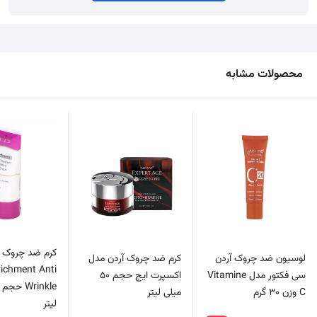
محصولات مشابه
کرم ضد چروک 
لوسیون ضد چروک آردن
کرم ضد چروک آردن مدل
ichment Anti
سی فکتور مدل Vitamine
اکسپرت ایج حجم 50
C وزن 30 گرم
میلی لیتر
لیتر