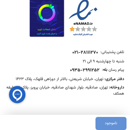
تلفن پشتیبانی:
021-28111270
شنبه تا چهارشنبه 9 الی 21
پیام رسان
بله
:
0935-2991252
دفتر مرکزی:
تهران، خیابان شریعتی، بالاتر از دوراهی قلهک، پلاک 1423
داروخانه:
تهران، صادقیه، بلوار شهدای صادقیه، خیابان پرویز، پلاک 15، طبقه
همکف
ناموجود
©2026 SinsaMed. All rights reserved.