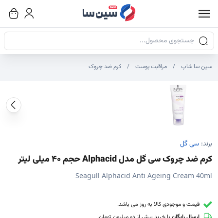
جستجوی محصولات
سین سا شاپ
مراقبت پوست
کرم ضد چروک
صاویر محصول
صویر شاخص محصول
ایر تصاویر محصول - تصاویر بندانگشتی
برند:
سی گل
کرم ضد چروک سی گل مدل Alphacid حجم 40 میلی لیتر
Seagull Alphacid Anti Ageing Cream 40ml
قیمت و موجودی کالا به روز می باشد.
ارسال رایگان
با خرید بیش از دو میلیون تومان.