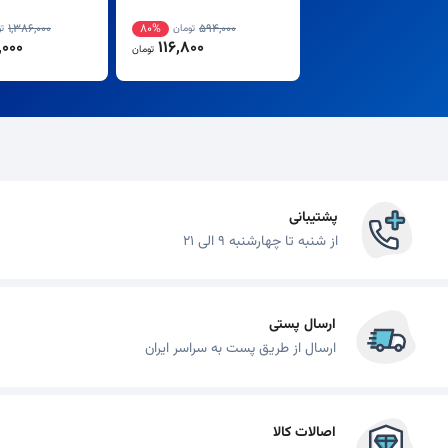
1,386,000
80%
594,000
تومان
ت
000
116,800
تومان
پشتیبانی
از شنبه تا چهارشنبه 9 الی 21
ارسال پستی
ارسال از طریق پست به سراسر ایران
اصالات کالا