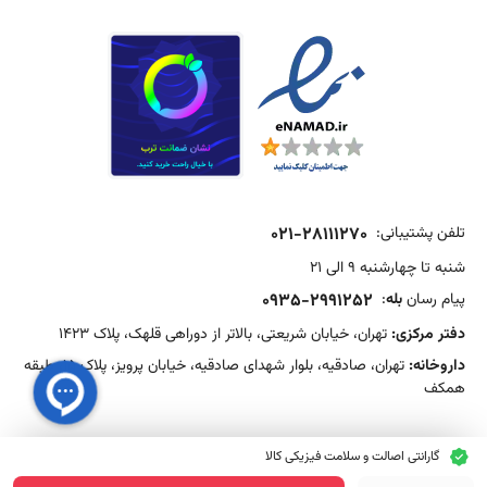
تلفن پشتیبانی:
021-28111270
شنبه تا چهارشنبه 9 الی 21
پیام رسان
بله
:
0935-2991252
دفتر مرکزی:
تهران، خیابان شریعتی، بالاتر از دوراهی قلهک، پلاک 1423
داروخانه:
تهران، صادقیه، بلوار شهدای صادقیه، خیابان پرویز، پلاک 15، طبقه
همکف
گارانتی اصالت و سلامت فیزیکی کالا