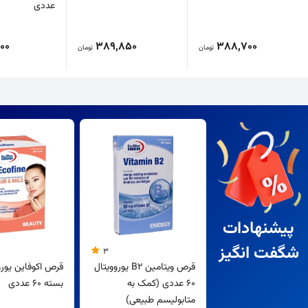
عددی
00
389,850
388,700
تومان
تومان
پیشنهادات
شگفت انگیز
3
قرص ویتامین B2 یوروویتال
قرص اکوفاین یورو
60 عددی (کمک به
بسته 60 عددی
متابولیسم طبیعی)