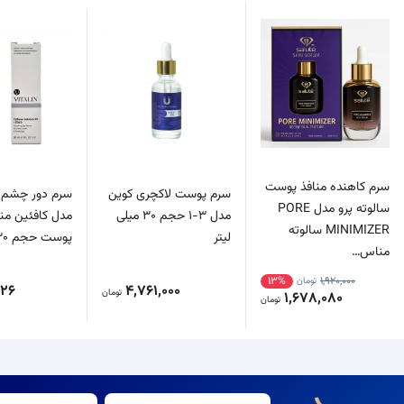
سرم کاهنده منافذ پوست
سرم پوست لاکچری کوین
سرم دور چشم و
سالوته پرو مدل PORE
مدل 3-1 حجم 30 میلی
مدل کافئین من
MINIMIZER سالوته
لیتر
پوست حجم 30 میلی لیتر
مناس…
13%
1,920,000
تومان
026
4,761,000
تومان
1,678,080
تومان