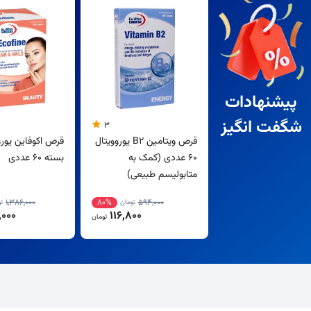
پیشنهادات
شگفت انگیز
3
قرص ویتامین B2 یوروویتال
قرص اکوفاین یورو
60 عددی (کمک به
بسته 60 عددی
متابولیسم طبیعی)
1,386,000
80%
594,000
تومان
ت
000
116,800
تومان