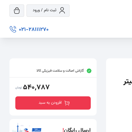
ثبت نام / ورود
021-28111270
گارانتی اصالت و سلامت فیزیکی کالا
540,787
تومان
افزودن به سبد
ارسال رایگان
!