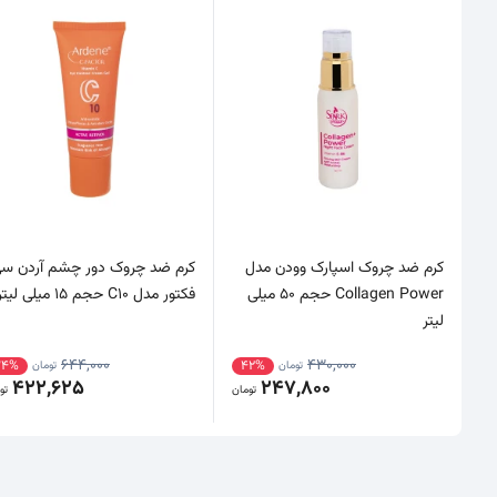
کرم ضد چروک اسپارک وودن مدل
کرم ضد چروک دور چشم آردن س
Collagen Power حجم 50 میلی
فکتور مدل C10 حجم 15 میلی لیتر
لیتر
644,000
430,000
34%
42%
تومان
تومان
422,625
247,800
تومان
تو