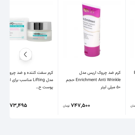
Ba
کرم ضد چروک اریس مدل
کرم سفت کننده و ضد چروک مای
Enrichment Anti Wrinkle حجم
مدل Lifting مناسب برای انواع
50 میلی لیتر
پوست ح…
1,773,495
747,500
مان
تومان
تو