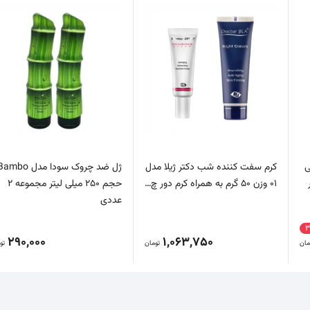
ی
کرم سفت کننده شب دکتر ژیلا مدل
ژل ضد چروک سودا مدل mbo
01 وزن 50 گرم به همراه کرم دور چ…
حجم 250 میلی لیتر مجموعه 2
عددی
290,000
1,063,750
مان
تومان
تو