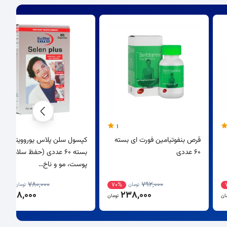
5
1
قرص بنفوتیامین فورت ای بسته
کپسول سلن پلاس یوروویتال
60 عددی
بسته 60 عددی (حفظ سلامت
پوست، مو و ناخ…
780,000
792,000
62%
70%
تومان
تومان
298,000
238,000
ان
تومان
توم