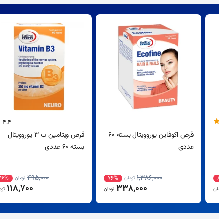
4.4
قرص اکوفاین یوروویتال بسته 60
قرص ویتامین ب 3 یوروویتال
عددی
بسته 60 عددی
495,000
1,386,000
76%
76%
تومان
تومان
118,700
338,000
ان
تومان
توم