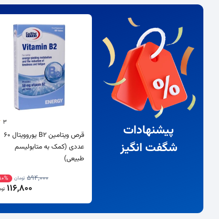
3
پیشنهادات
قرص ویتامین B2 یوروویتال 60
شگفت انگیز
عددی (کمک به متابولیسم
طبیعی)
594,000
80%
تومان
116,800
توم