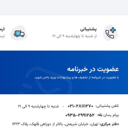
پشتیبانی
ارس
از شنبه تا چهارشنبه 9 الی 21
ارس
عضویت در خبرنامه
با عضویت در خبرنامه از تخفیف ها و پیشنهادات ویژه باخبر شوید.
تلفن پشتیبانی:
021-28111270
-
شنبه تا چهارشنبه 9 الی 21
پیام رسان
بله
:
0935-2991252
دفتر مرکزی:
تهران، خیابان شریعتی، بالاتر از دوراهی قلهک، پلاک 1423