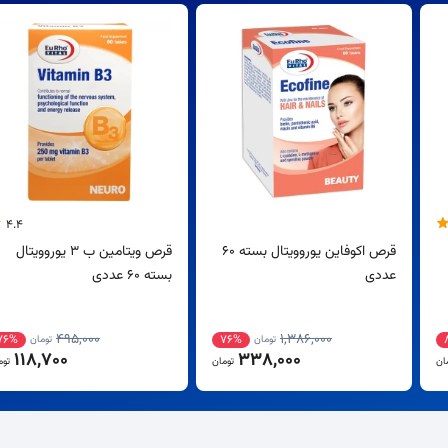
4.4
قرص اکوفاین یوروویتال بسته 60
قرص ویتامین ب 3 یوروویتال
عددی
بسته 60 عددی
495,000
1,386,000
76%
76%
تومان
تومان
118,700
338,000
ان
تومان
توم