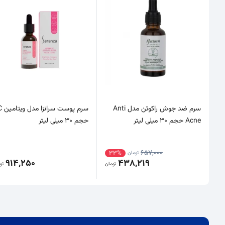
سرم ضد جوش راکوتن مدل Anti
سرم پوست سران
Acne حجم 30 میلی لیتر
حجم 30 میلی لیتر
657,000
33%
تومان
914,250
438,219
تومان
تو