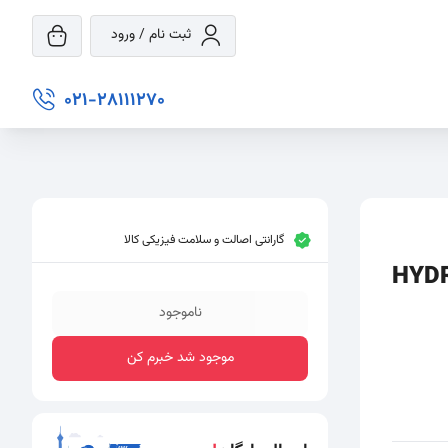
ثبت نام / ورود
021-28111270
گارانتی اصالت و سلامت فیزیکی کالا
HYDRATI
ناموجود
موجود شد خبرم کن