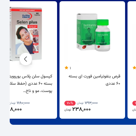
1
قرص بنفوتیامین فورت ای بسته
کپسول سلن پلاس یوروویتال
60 عددی
بسته 60 عددی (حفظ سلامت
پوست، مو و ناخ…
780,000
792,000
62%
70%
تومان
تومان
298,000
238,000
ان
تومان
توم