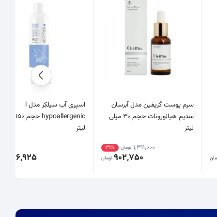
سرم پوست گریفین مدل آبرسان
اسپری آب سیلکِر مدل l
سدیم هیالورونات حجم 30 میلی
hypoallergenic حجم 150 میلی
لیتر
لیتر
1,311,000
31%
تومان
746,925
902,750
مان
تومان
تو