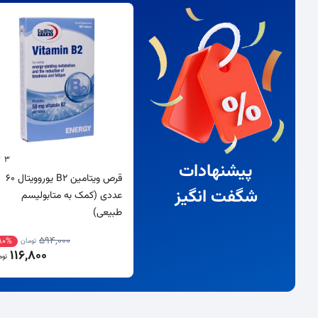
3
پیشنهادات
قرص ویتامین B2 یوروویتال 60
شگفت انگیز
عددی (کمک به متابولیسم
طبیعی)
594,000
80%
تومان
116,800
توم