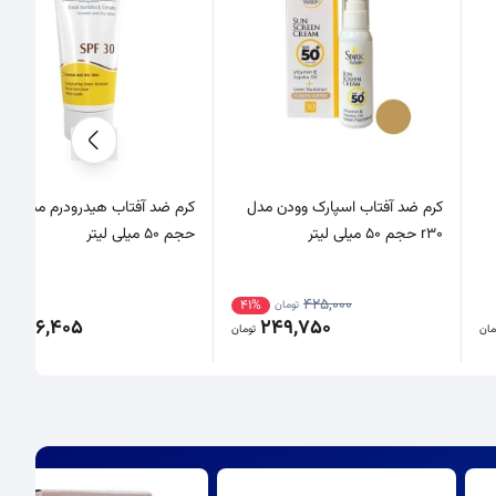
کرم ضد آفتاب اسپارک وودن مدل
کرم ضد آفتاب هی
r30 حجم 50 میلی لیتر
حجم 50 میلی لیتر
425,000
41%
تومان
396,405
249,750
مان
تومان
تو