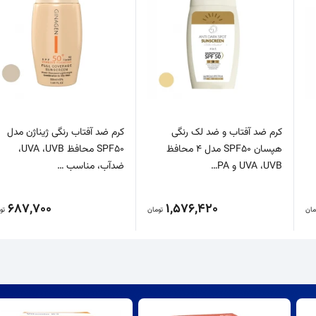
کرم ضد آفتاب و ضد لک رنگی
کرم ضد آفتاب رنگی ژیناژن مدل
هپسان SPF50 مدل 4 محافظ
SPF50 محافظ UVA ،UVB،
UVA ،UVB و PA…
ضدآب، مناسب …
687,700
1,576,420
مان
تومان
تو