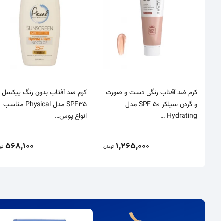
کرم ضد آفتاب رنگی دست و صورت
کرم ضد آفتاب بدون رنگ پیکسل
و گردن سیلکر SPF 50 مدل
SPF35 ‌مدل Physical مناسب
Hydrating …
انواع پوس…
568,100
1,265,000
تومان
تو