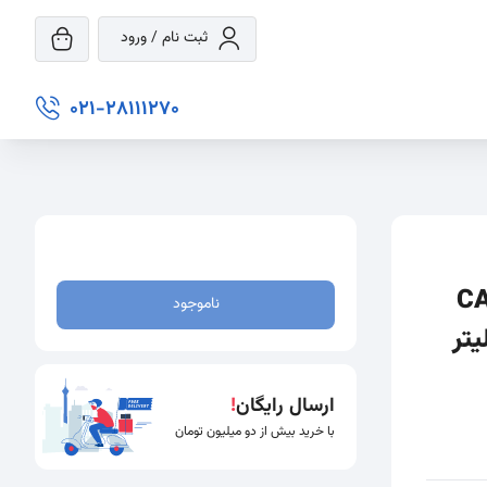
ثبت نام / ورود
021-28111270
نگ کپیدرما SPF 50 مدل CAP
ناموجود
ارسال رایگان
!
با خرید بیش از دو میلیون تومان