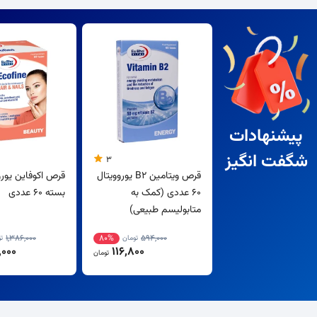
پیشنهادات
شگفت انگیز
3
قرص ویتامین B2 یوروویتال
قرص اکوفاین یورو
60 عددی (کمک به
بسته 60 عددی
متابولیسم طبیعی)
1,386,000
80%
594,000
تومان
ت
000
116,800
تومان