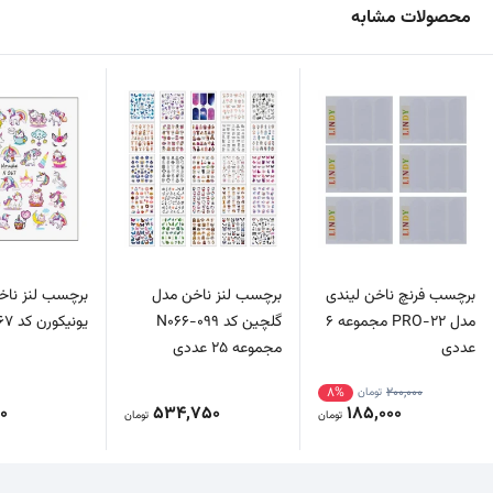
محصولات مشابه
برچسب فرنچ ناخن لیندی
برچسب لنز ناخن مدل
برچسب لنز ناخ
مدل PRO-22 مجموعه 6
گلچین کد N066-099
یونیکورن کد N067
عددی
مجموعه 25 عددی
8%
200,000
تومان
00
534,750
185,000
تومان
تومان