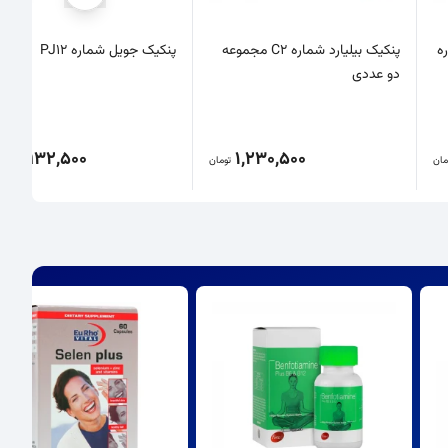
ه
پنکیک بیلیارد شماره C2 مجموعه
پنکیک جویل شماره PJ12
دو عددی
2,932,500
1,230,500
مان
تومان
تو