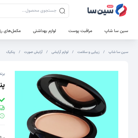
جستجوی محصولات
سین سا شاپ
مراقبت پوست
لوازم بهداشتی
مکمل‌های رژ
سین سا شاپ
زیبایی و سلامت
لوازم آرایشی
آرایش صورت
پنکیک
تصاویر محصول
تصویر شاخص محصول
برند
پن