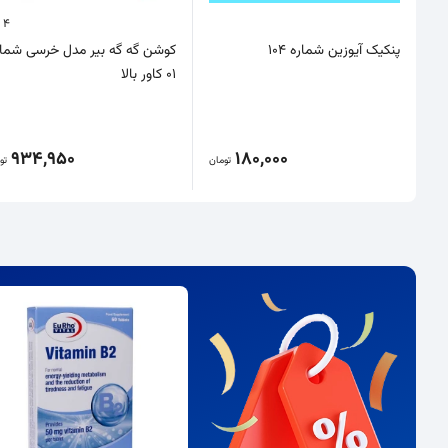
4
پنکیک آیوزین شماره 104
کوشن گه گه بیر مدل خرسی شمار
01 کاور بالا
934,950
180,000
تومان
تو