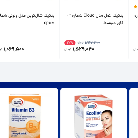
ه
پنکیک لامل مدل Cloud شماره 02
پنکیک شال‌کوین مدل ولوتی شمار
کاور متوسط
cp105
1,917,300
20%
تومان
1,069,500
1,529,040
مان
تومان
تو