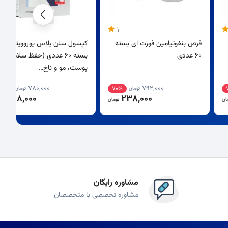
5
1
قرص بنفوتیامین فورت ای بسته
کپسول سلن پلاس یوروویتال
60 عددی
بسته 60 عددی (حفظ سلامت
پوست، مو و ناخ…
780,000
792,000
62%
70%
تومان
تومان
298,000
238,000
ان
تومان
توم
مشاوره رایگان
مشاوره تخصصی با متخصصان