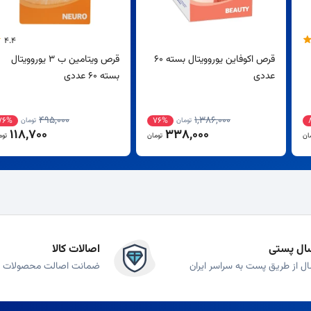
4.4
قرص اکوفاین یوروویتال بسته 60
قرص ویتامین ب 3 یوروویتال
عددی
بسته 60 عددی
495,000
1,386,000
76%
76%
تومان
تومان
118,700
338,000
ان
تومان
توم
ال پستی
اصالات کالا
ال از طریق پست به سراسر ایران
ضمانت اصالت محصولات