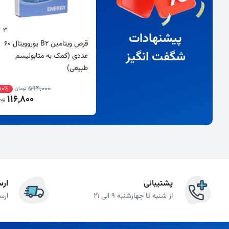
3
پیشنهادات
قرص ویتامین B2 یوروویتال 60
شگفت انگیز
عددی (کمک به متابولیسم
طبیعی)
594,000
80%
تومان
116,800
توم
پشتیبانی
ارس
از شنبه تا چهارشنبه 9 الی 21
ارس