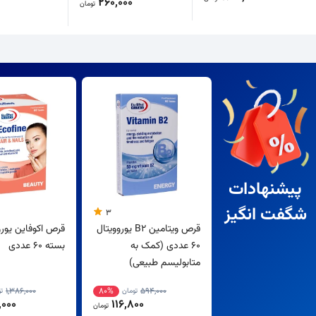
260,000
تومان
پیشنهادات
شگفت انگیز
3
قرص ویتامین B2 یوروویتال
قرص اکوفاین یورو
60 عددی (کمک به
بسته 60 عددی
متابولیسم طبیعی)
1,386,000
80%
594,000
تومان
ت
000
116,800
تومان