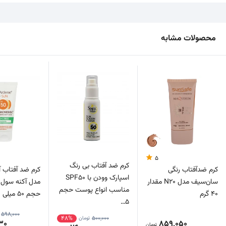
محصولات مشابه
5
کرم ضد آفتاب بی رنگ
کرم ضدآفتاب رنگی
کرم ضد آفتاب 
اسپارک وودن با SPF50
سان‌سیف مدل N20 مقدار
مناسب انواع پوست حجم
40 گرم
حجم 50 میلی لیتر (INVI…
5…
598,000
48%
500,000
تومان
30
859,050
تومان