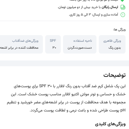
ارسال رایگان
با خرید بیش از دو میلیون تومان.
آماده سازی و ارسال: 3 الی 5 روز کاری.
ویژگی ها:
ویژگی ظاهری
ناحیه استفاده
SPF
ویژگی‌های ضدآفتاب
بدون رنگ
دست،صورت،گردن
30
محافظت کننده در برابر اشعه UVA،محافظت کننده در برابر اشعه UVB،ضد حساسی
توضیحات
این پک شامل کرم ضد آفتاب بدون رنگ لافارر با SPF 30 برای پوست‌های
خشک و حساس و تونر مولتی اکتیو لافارر مناسب پوست خشک است. این
مجموعه با هدف محافظت از پوست در برابر اشعه‌های مضر خورشید و تنظیم
pH پوست طراحی شده و باعث نرمی و لطافت پوست می‌گردد.
ویژگی‌های کلیدی