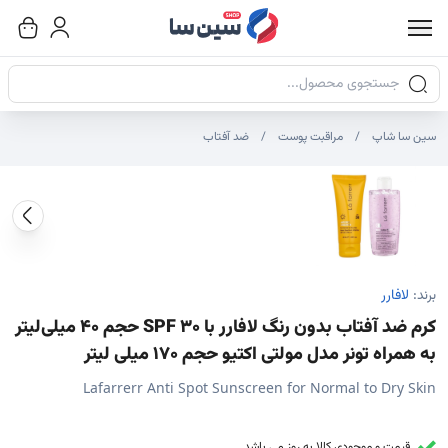
جستجوی محصولات
سین سا شاپ
مراقبت پوست
ضد آفتاب
صاویر محصول
صویر شاخص محصول
ایر تصاویر محصول - تصاویر بندانگشتی
برند:
لافارر
کرم ضد آفتاب بدون رنگ لافارر با SPF 30 حجم 40 میلی‌لیتر
به همراه تونر مدل مولتی اکتیو حجم 170 میلی لیتر
Lafarrerr Anti Spot Sunscreen for Normal to Dry Skin
قیمت و موجودی کالا به روز می باشد.