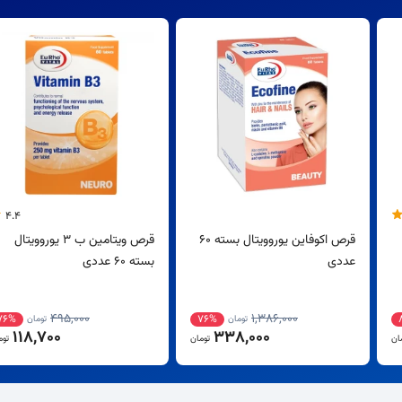
4.4
قرص اکوفاین یوروویتال بسته 60
قرص ویتامین ب 3 یوروویتال
عددی
بسته 60 عددی
495,000
1,386,000
76%
76%
تومان
تومان
118,700
338,000
ان
تومان
توم