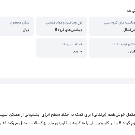
ی ها:
مناسب برای گروه سنی
نوع ویتامین و مواد معدنی
شکل محصول
بزرگسال
ویتامین‌های گروه B
ویال
کشور تولید کننده
تعداد در بسته
ایران
۱۰ عدد
مین ب12 3000 فورت ای (Forte E) بسته 10 عددی یک مکمل خوش‌طعم (پرتقالی) برای کمک به حفظ سطح انرژی، پشتیبانی از عملک
و تقویت متابولیسم است. ترکیب دوز بالای B12 به‌همراه چند ویتامین مهم گروه B و ال-کارنیتین، آن را به گزینه‌ای کاربردی برای بزرگسالانی تبدیل می‌کن