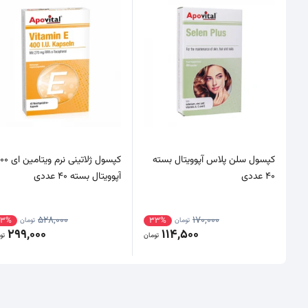
کپسول سلن پلاس آپوویتال بسته
کپسول ژلاتینی نرم وی
40 عددی
آپوویتال بسته 40 عددی
528,000
170,000
43%
33%
تومان
تومان
299,000
114,500
تومان
تو