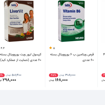
4.4
5
تامین ای 400
قرص ویتامین ب 6 یوروویتال بسته
کپسول لیور ویت یوروویتال بسته
60 عددی
60 عددی (حمایت از عملکرد کبد)
501,400
308,000
1%
45%
تومان
تومان
298,000
168,000
مان
تومان
تو