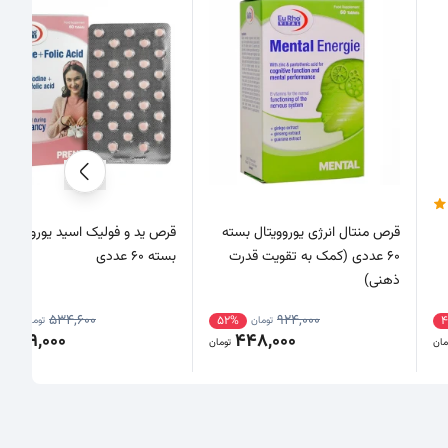
قرص منتال انرژی یوروویتال بسته
قرص ید و فولیک اسید یوروویتال
60 عددی (کمک به تقویت قدرت
بسته 60 عددی
ذهنی)
534,600
924,000
1%
52%
4
تومان
تومان
209,000
448,000
مان
تومان
تو