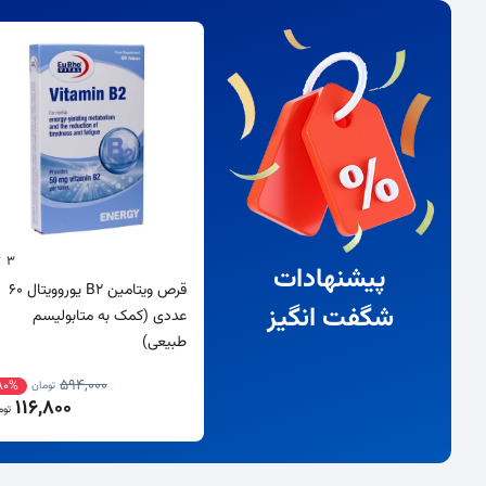
3
پیشنهادات
قرص ویتامین B2 یوروویتال 60
شگفت انگیز
عددی (کمک به متابولیسم
طبیعی)
594,000
80%
تومان
116,800
توم