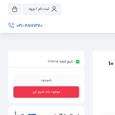
ثبت نام / ورود
021-28111270
ویال ویتامین ب12 3000 میلی گرم فورت ای بسته 10
تاریخ انقضا: 2027/05
ناموجود
موجود شد خبرم کن