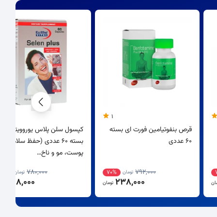
1
قرص بنفوتیامین فورت ای بسته
کپسول سلن پلاس یوروویتال
60 عددی
بسته 60 عددی (حفظ سلامت
پوست، مو و ناخ…
780,000
792,000
62%
70%
تومان
تومان
298,000
238,000
ان
تومان
توم