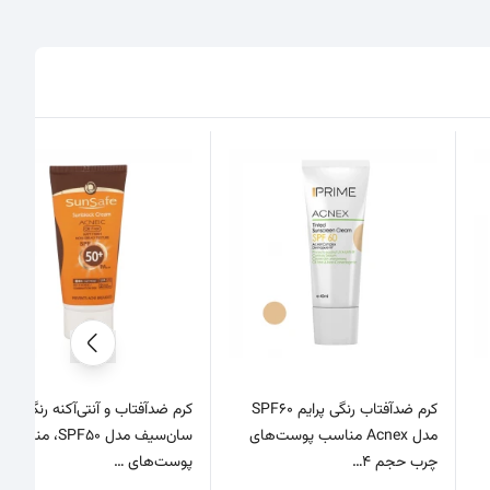
کرم ضدآفتاب رنگی پرایم SPF60
کرم ضدآفتاب و آنتی‌آکنه رنگی
مدل Acnex مناسب پوست‌های
سان‌سیف مدل SPF50، مناسب
چرب حجم 4…
پوست‌های …