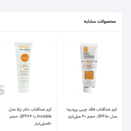
محصولات مشابه
کرم ضدآفتاب فاقد چربی پرودرما
کرم ضدآفتاب دکتر ژیلا مدل
مدل SPF50، حجم 40 میلی‌لیتر
Invisible با SPF63، حجم
50میلی‌لیتر