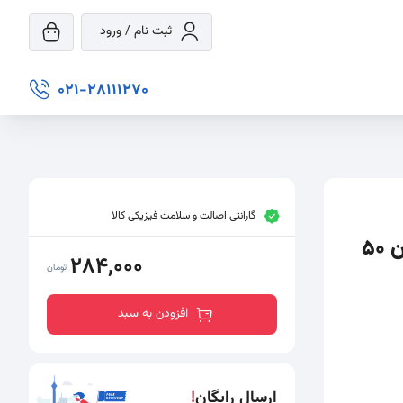
ثبت نام / ورود
021-28111270
گارانتی اصالت و سلامت فیزیکی کالا
کرم ضد آفتاب آردن سان مدل Without Color وزن 50
284,000
تومان
افزودن به سبد
ارسال رایگان
!