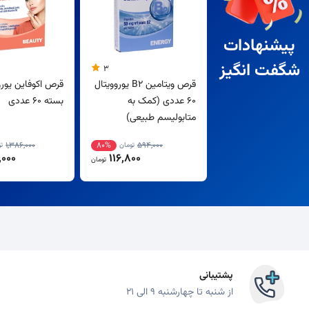
پیشنهادات
شگفت انگیز
3
قرص ویتامین B2 یوروویتال
قرص اکوفاین یورو
60 عددی (کمک به
بسته 60 عددی
متابولیسم طبیعی)
1,386,000
80%
594,000
تومان
ت
000
116,800
تومان
پشتیبانی
از شنبه تا چهارشنبه 9 الی 21