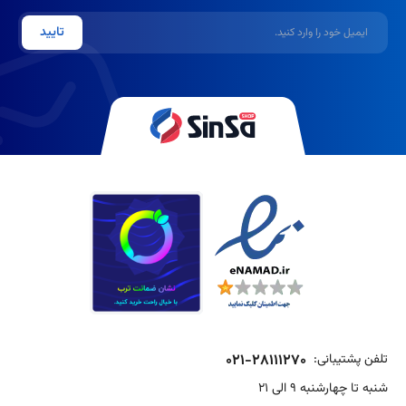
ایمیل
تایید
تلفن پشتیبانی:
021-28111270
شنبه تا چهارشنبه 9 الی 21