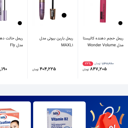
ریمل حجم دهنده کالیستا
ریمل بارین بیوتی مدل
ریمل حالت دهن
مدل Wonder Volume
MAXL1
مدل Fly
26%
1,148,280
تومان
,190
404,225
847,205
تومان
تومان