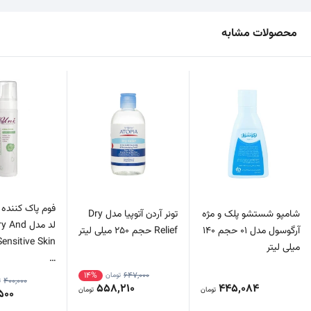
محصولات مشابه
فوم پاک کننده 
شامپو شستشو پلک و مژه
تونر آردن آتوپیا مدل Dry
لد مدل  And
آرگوسول مدل 01 حجم 140
Relief حجم 250 میلی لیتر
میلی لیتر
…
14%
647,000
تومان
400,000
ت
558,210
445,084
تومان
تومان
500