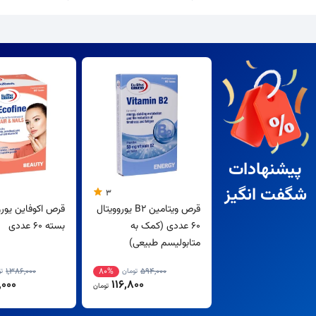
پیشنهادات
شگفت انگیز
3
قرص ویتامین B2 یوروویتال
قرص اکوفاین یورو
60 عددی (کمک به
بسته 60 عددی
متابولیسم طبیعی)
1,386,000
80%
594,000
تومان
ت
000
116,800
تومان