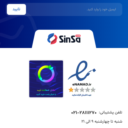
ایمیل
تایید
تلفن پشتیبانی:
021-28111270
شنبه تا چهارشنبه 9 الی 21