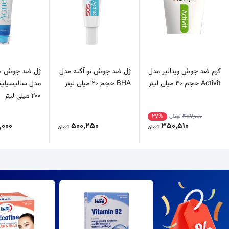
کرم ضد جوش ویتالیر مدل
ژل ضد جوش نو آکنه مدل
ژل ضد جوش ها
Activit حجم 40 میلی لیتر
BHA حجم 20 میلی لیتر
مدل سالیسیلی
200 میلی لیتر
27%
477,000
تومان
,000
500,250
350,510
تومان
تومان