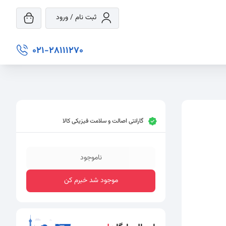
ثبت نام / ورود
021-28111270
گارانتی اصالت و سلامت فیزیکی کالا
ناموجود
موجود شد خبرم کن