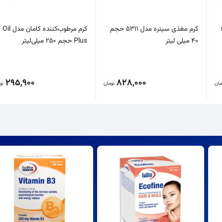
m
کرم مغذی سینره مدل 5311 حجم
کرم مرطوب‌کننده کامان مدل Oil
40 میلی لیتر
Plus حجم 250 میلی‌لیتر
295,900
828,000
مان
تومان
تو