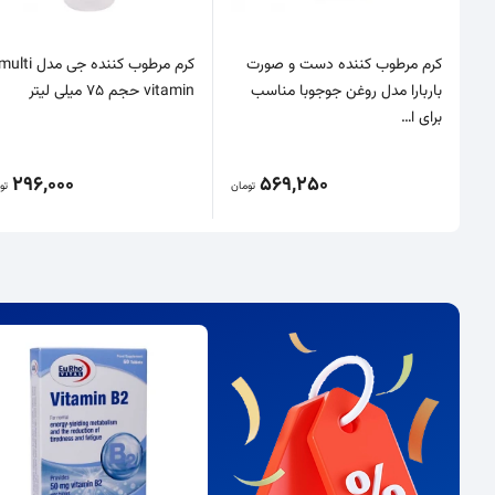
کرم مرطوب کننده دست و صورت
کرم مرطوب کننده جی مدل ulti
باربارا مدل روغن جوجوبا مناسب
vitamin حجم 75 میلی لیتر
برای ا…
296,000
569,250
تومان
تو