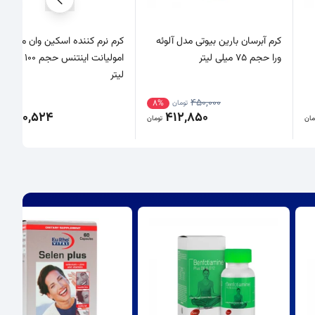
کرم آبرسان بارین بیوتی مدل آلوئه
کرم نرم کننده اسکین وان مدل
ورا حجم 75 میلی لیتر
امولیانت اینتنس حجم 100 میلی
لیتر
450,000
8%
تومان
520,524
412,850
مان
تومان
تو