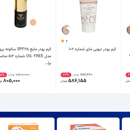
2
کرم پودر تیوبی مای شماره 102
کرم پودر مایع SPF25 سالوته پرو
مدل OIL FREE شماره 
برا…
1,800,000
751,660
55%
22%
تومان
تومان
805,000
586,155
مان
تومان
تو