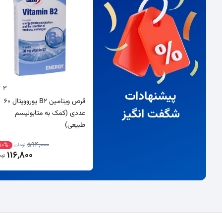
3
پیشنهادات
قرص ویتامین B2 یوروویتال 60
شگفت انگیز
عددی (کمک به متابولیسم
طبیعی)
594,000
80%
تومان
116,800
توم