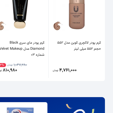
کرم پودر لاکچری کوین مدل 552
کرم پودر مای سری Black
حجم 552 میلی لیتر
Diamond مدل Velvet Makeup
شماره 03
1,047,280
23%
تومان
810,980
4,761,000
تومان
تو