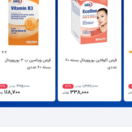
4.4
قرص اکوفاین یوروویتال بسته 60
قرص ویتامین ب 3 یوروویتال
عددی
بسته 60 عددی
495,000
1,386,000
76%
76%
تومان
تومان
118,700
338,000
ان
تومان
توم