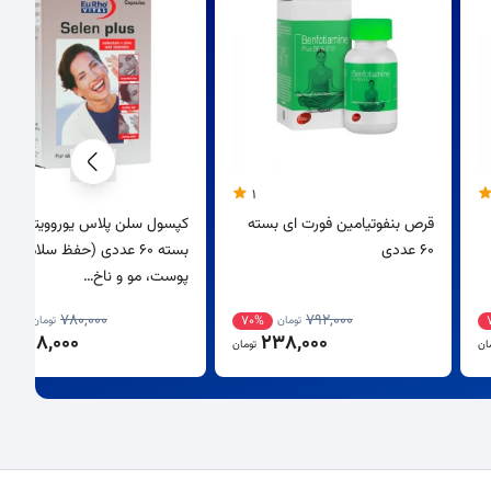
1
قرص بنفوتیامین فورت ای بسته
کپسول سلن پلاس یوروویتال
60 عددی
بسته 60 عددی (حفظ سلامت
پوست، مو و ناخ…
780,000
792,000
62%
70%
تومان
تومان
298,000
238,000
ان
تومان
توم