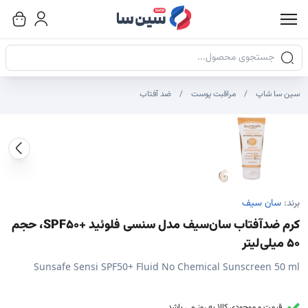
جستجوی محصولات
سین سا شاپ
مراقبت پوست
ضد آفتاب
صاویر محصول
صویر شاخص محصول
ایر تصاویر محصول - تصاویر بندانگشتی
برند:
سان سیف
کرم ضدآفتاب سان‌سیف مدل سنسی فلوئید +SPF50، حجم
50 میلی‌لیتر
Sunsafe Sensi SPF50+ Fluid No Chemical Sunscreen 50 ml
قیمت و موجودی کالا به روز می باشد.