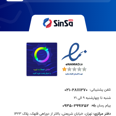
تلفن پشتیبانی:
021-28111270
شنبه تا چهارشنبه 9 الی 21
پیام رسان
بله
:
0935-2991252
دفتر مرکزی:
تهران، خیابان شریعتی، بالاتر از دوراهی قلهک، پلاک 1423