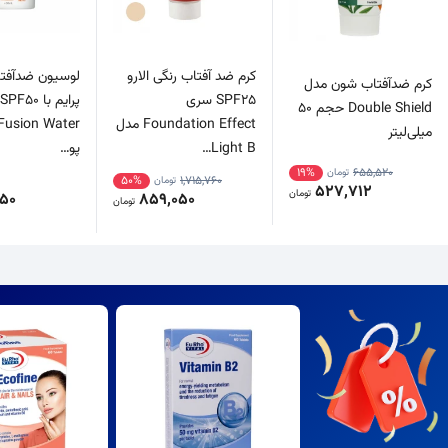
کرم ضد آفتاب رنگی الارو
لوسیون ضدآفتا
کرم ضدآفتاب شون مدل
SPF25 سری
Double Shield حجم 50
Foundation Effect مدل
میلی‌لیتر
Light B…
پو…
19%
655,520
تومان
50%
1,715,760
تومان
527,712
تومان
850
859,050
تومان