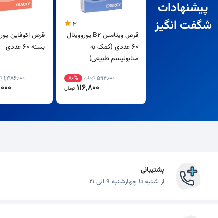
پیشنهادات
شگفت انگیز
3
قرص ویتامین B2 یوروویتال
قرص اکوفاین یورو
60 عددی (کمک به
بسته 60 عددی
متابولیسم طبیعی)
1,386,000
80%
594,000
تومان
ت
000
116,800
تومان
پشتیبانی
از شنبه تا چهارشنبه 9 الی 21