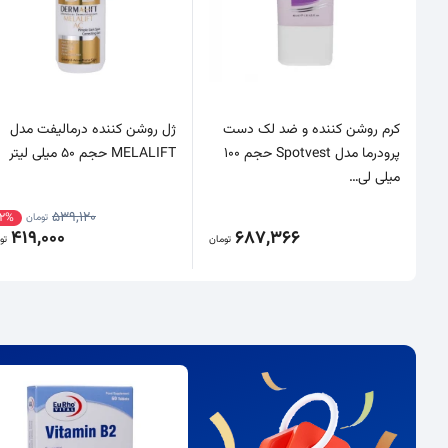
کرم روشن کننده و ضد لک دست
ژل روشن کننده درمالیفت مدل
پرودرما مدل Spotvest حجم 100
MELALIFT حجم 50 میلی لیتر
میلی لی…
539,120
2%
تومان
419,000
687,366
تومان
تو