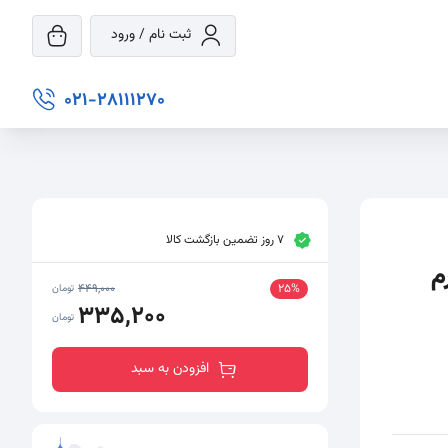
ثبت نام / ورود
021-28111270
7 روز تضمین بازگشت کالا
449,000
25%
تومان
335,200
تومان
افزودن به سبد