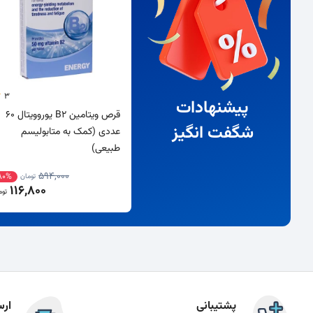
3
پیشنهادات
قرص ویتامین B2 یوروویتال 60
شگفت انگیز
عددی (کمک به متابولیسم
طبیعی)
594,000
80%
تومان
116,800
توم
پشتیبانی
ارس