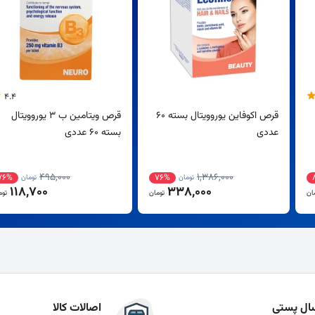
4.4
قرص اکوفاین یوروویتال بسته 60
قرص ویتامین ب 3 یوروویتال
عددی
بسته 60 عددی
495,000
1,386,000
76%
76%
تومان
تومان
118,700
338,000
ان
تومان
توم
ال پستی
اصالات کالا