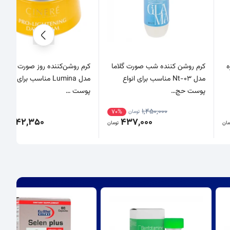
سینره
کرم روشن کننده شب صورت گلاما
کرم روشن‌کننده روز صورت سینره
مدل Nt-03 مناسب برای انواع
مدل Lumina مناسب برای انواع
پوست حج…
پوست …
1,450,000
70%
تومان
1,942,350
437,000
مان
تومان
تو