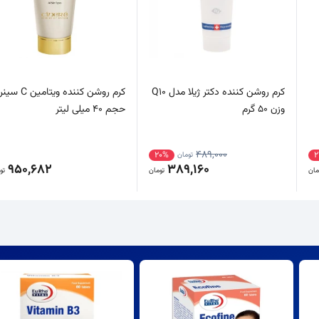
کرم روشن کننده دکتر ژیلا مدل Q10
کرم روشن کننده ویتامین C 
وزن 50 گرم
حجم 40 میلی لیتر
489,000
20%
2
تومان
950,682
389,160
مان
تومان
تو