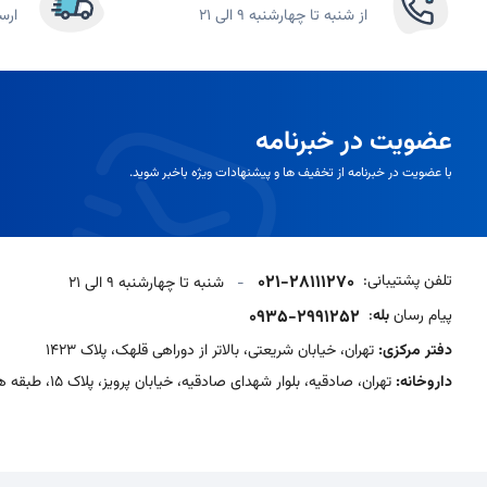
از شنبه تا چهارشنبه 9 الی 21
ارس
عضویت در خبرنامه
با عضویت در خبرنامه از تخفیف ها و پیشنهادات ویژه باخبر شوید.
تلفن پشتیبانی:
021-28111270
-
شنبه تا چهارشنبه 9 الی 21
پیام رسان
بله
:
0935-2991252
دفتر مرکزی:
تهران، خیابان شریعتی، بالاتر از دوراهی قلهک، پلاک 1423
داروخانه:
تهران، صادقیه، بلوار شهدای صادقیه، خیابان پرویز، پلاک 15، طبقه همکف