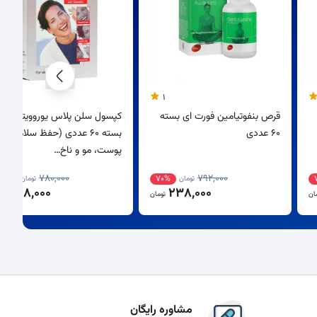
1
قرص بنفوتیامین فورت ای بسته
کپسول سلن پلاس یوروویتال
60 عددی
بسته 60 عددی (حفظ سلامت
پوست، مو و ناخ…
780,000
792,000
62%
70%
تومان
تومان
298,000
238,000
ان
تومان
توم
مشاوره رایگان