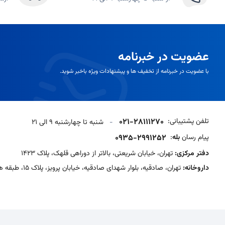
عضویت در خبرنامه
با عضویت در خبرنامه از تخفیف ها و پیشنهادات ویژه باخبر شوید.
تلفن پشتیبانی:
021-28111270
-
شنبه تا چهارشنبه 9 الی 21
پیام رسان
بله
:
0935-2991252
دفتر مرکزی:
تهران، خیابان شریعتی، بالاتر از دوراهی قلهک، پلاک 1423
داروخانه:
تهران، صادقیه، بلوار شهدای صادقیه، خیابان پرویز، پلاک 15، طبقه همکف