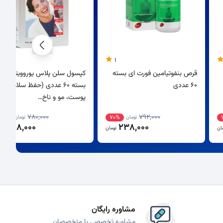
1
قرص بنفوتیامین فورت ای بسته
کپسول سلن پلاس یوروویتال
60 عددی
بسته 60 عددی (حفظ سلامت
پوست، مو و ناخ…
780,000
792,000
62%
70%
تومان
تومان
298,000
238,000
ان
تومان
توم
مشاوره رایگان
مشاوره تخصصی با متخصصان