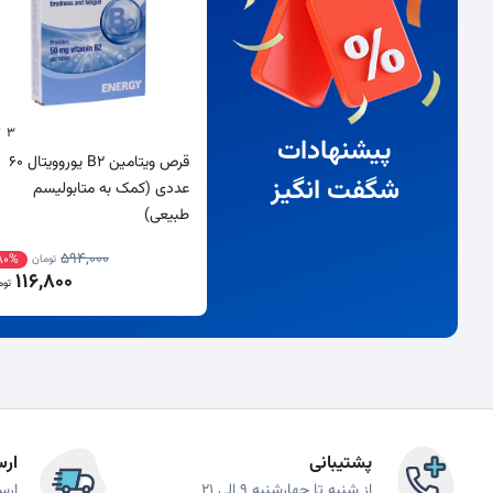
3
پیشنهادات
قرص ویتامین B2 یوروویتال 60
شگفت انگیز
عددی (کمک به متابولیسم
طبیعی)
594,000
80%
تومان
116,800
توم
پشتیبانی
ارس
از شنبه تا چهارشنبه 9 الی 21
ارس