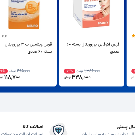
4.4
قرص اکوفاین یوروویتال بسته 60
قرص ویتامین ب 3 یوروویتال
عددی
بسته 60 عددی
495,000
1,386,000
76%
76%
تومان
تومان
118,700
338,000
ان
تومان
توم
ال پستی
اصالات کالا
ال از طریق پست به سراسر ایران
ضمانت اصالت محصولات