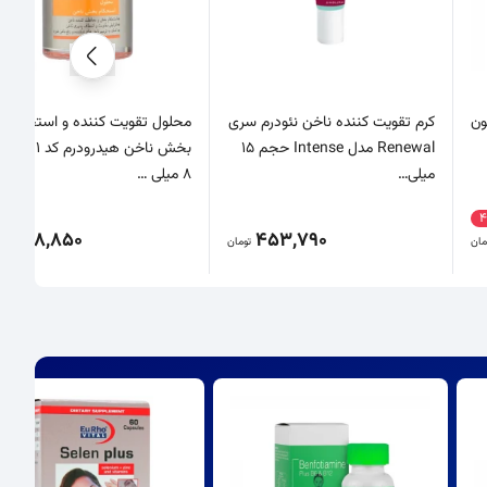
ون
کرم تقویت کننده ناخن نئودرم سری
محلول تقویت کننده و استحکام
Renewal مدل Intense حجم ۱۵
بخش ناخن هیدرودرم کد 01
میلی…
8 میلی …
688,850
453,790
مان
تومان
تو