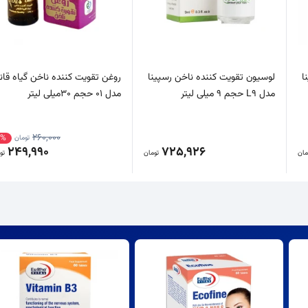
ا
لوسیون تقویت کننده ناخن رسپینا
روغن تقویت کننده ناخن گیاه قان
مدل L9 حجم 9 میلی لیتر
مدل 01 حجم 30میلی لیتر
260,000
4%
تومان
249,990
725,926
مان
تومان
تو