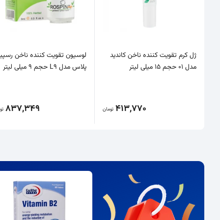
ژل کرم تقویت کننده ناخن کاندید
لوسیون تقویت کننده ناخن رسپین
مدل 01 حجم 15 میلی لیتر
پلاس مدل L9 حجم 9 میلی لیتر
837,349
413,770
تومان
تو