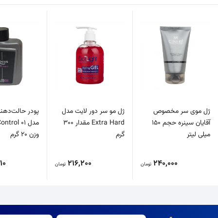
ژل موی سر مخصوص
ژل مو سر دور لایت مدل
پودر حالت‌دهند
آقایان سینره حجم 150
Extra Hard مقدار 300
مدل ntrol 01
میلی لیتر
گرم
وزن 20 گرم
10
216,200
240,000
تومان
تومان