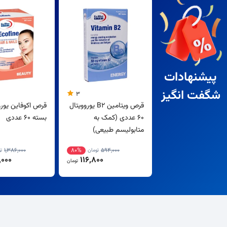
پیشنهادات
شگفت انگیز
3
قرص ویتامین B2 یوروویتال
قرص اکوفاین یورو
60 عددی (کمک به
بسته 60 عددی
متابولیسم طبیعی)
1,386,000
80%
594,000
تومان
ت
000
116,800
تومان