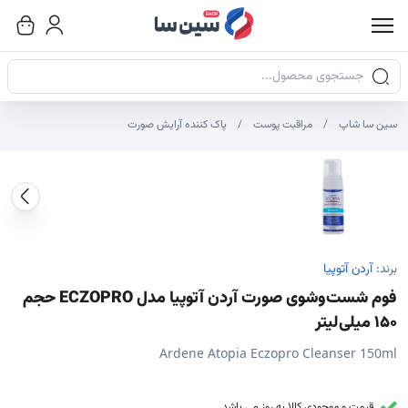
جستجوی محصولات
سین سا شاپ
مراقبت پوست
پاک کننده آرایش صورت
صاویر محصول
صویر شاخص محصول
ایر تصاویر محصول - تصاویر بندانگشتی
برند:
آردن آتوپیا
فوم شست‌وشوی صورت آردن آتوپیا مدل ECZOPRO حجم
150 میلی‌لیتر
Ardene Atopia Eczopro Cleanser 150ml
قیمت و موجودی کالا به روز می باشد.