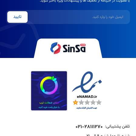
با عضویت در خبرنامه از تخفیف ها و پیشنهادات ویژه باخبر شوید.
ایمیل
تایید
تلفن پشتیبانی:
021-28111270