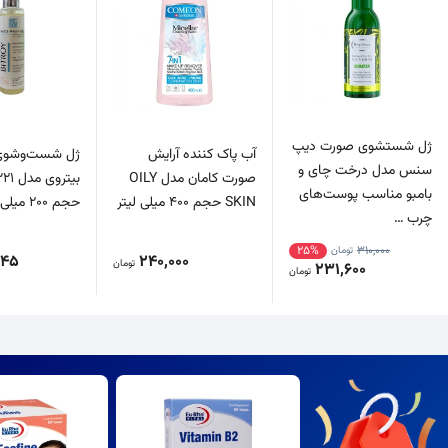
ژل شستشوی صورت دیپ
آب پاک کننده آرایش
ژل شست‌وشوی
سنس مدل درخت چای و
صورت کامان مدل OILY
بیترو
بامبو مناسب پوست‌های
SKIN حجم 400 میلی لیتر
حجم 200 میلی‌لیتر
چرب …
25%
310,000
تومان
545
240,000
تومان
231,600
تومان