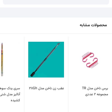
محصولات مشابه
برس ناخن مدل TR
عقب زن ناخن مدل 211Gh
سری یدک سوها
مجموعه 2 عددی
آنالیز مدل شنی
کشیده