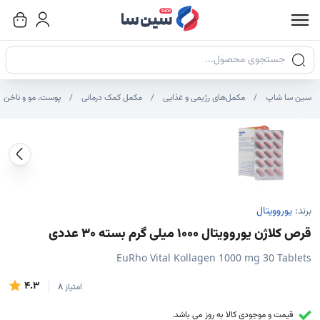
جستجوی محصولات
سین سا شاپ
مکمل‌های رژیمی و غذایی
مکمل کمک درمانی
پوست، مو و ناخن
صاویر محصول
صویر شاخص محصول
ایر تصاویر محصول - تصاویر بندانگشتی
برند:
یوروویتال
قرص کلاژن یوروویتال 1000 میلی گرم بسته 30 عددی
EuRho Vital Kollagen 1000 mg 30 Tablets
4.3
امتیاز
8
قیمت و موجودی کالا به روز می باشد.