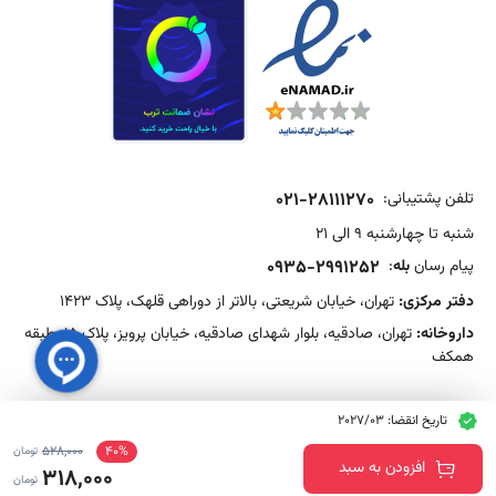
تلفن پشتیبانی:
021-28111270
شنبه تا چهارشنبه 9 الی 21
پیام رسان
بله
:
0935-2991252
دفتر مرکزی:
تهران، خیابان شریعتی، بالاتر از دوراهی قلهک، پلاک 1423
داروخانه:
تهران، صادقیه، بلوار شهدای صادقیه، خیابان پرویز، پلاک 15، طبقه
همکف
تاریخ انقضا: 2027/03
528,000
40%
تومان
افزودن به سبد
318,000
تومان
©2026 SinsaMed. All rights reserved.