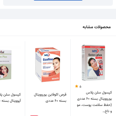
محصولات مشابه
5
کپسول سلن پلاس
قرص اکوفاین یوروویتال
کپسول سلن پل
یوروویتال بسته 60 عددی
بسته 60 عددی
آپوویتال بسته 40 عددی
(حفظ سلامت پوست، مو
و ناخ…