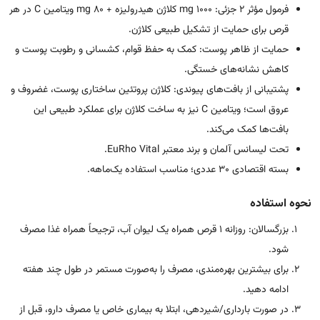
فرمول مؤثر 2‌ جزئی: 1000 mg کلاژن هیدرولیزه + 80 mg ویتامین C در هر
قرص برای حمایت از تشکیل طبیعی کلاژن.
حمایت از ظاهر پوست: کمک به حفظ قوام، کشسانی و رطوبت پوست و
کاهش نشانه‌های خستگی.
پشتیبانی از بافت‌های پیوندی: کلاژن پروتئین ساختاری پوست، غضروف و
عروق است؛ ویتامین C نیز به ساخت کلاژن برای عملکرد طبیعی این
بافت‌ها کمک می‌کند.
تحت لیسانس آلمان و برند معتبر EuRho Vital.
بسته اقتصادی 30 عددی؛ مناسب استفاده یک‌ماهه.
نحوه استفاده
بزرگسالان: روزانه 1 قرص همراه یک لیوان آب، ترجیحاً همراه غذا مصرف
شود.
برای بیشترین بهره‌مندی، مصرف را به‌صورت مستمر در طول چند هفته
ادامه دهید.
در صورت بارداری/شیردهی، ابتلا به بیماری خاص یا مصرف دارو، قبل از