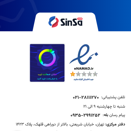
تلفن پشتیبانی:
021-28111270
شنبه تا چهارشنبه 9 الی 21
پیام رسان
بله
:
0935-2991252
دفتر مرکزی:
تهران، خیابان شریعتی، بالاتر از دوراهی قلهک، پلاک 1423