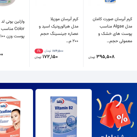
کرم آبرسان صورت کامان
کرم آبرسان موزیلا
مدل Algae مناسب
مدل هیالورونیک اسید و
Color مناسب
پوست های خشک و
عصاره جینسینگ حجم
پوست وزن 100 گرم
معمولی حجم…
200 م…
1%
174,500
تومان
00
172,150
395,508
تومان
تومان