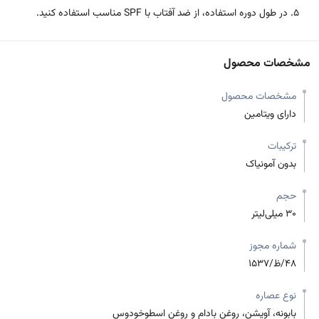
در طول دوره استفاده، از ضد آفتاب با SPF مناسب استفاده کنید.
مشخصات محصول
مشخصات محصول
دارای ویتامین
ترکیبات
بدون آمونیاک
حجم
30 میلی‌لیتر
شماره مجوز
48/ظ/1537
نوع عصاره
بابونه، آویشن، روغن بادام و روغن اسطوخودوس