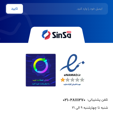
ایمیل
تایید
تلفن پشتیبانی:
021-28111270
شنبه تا چهارشنبه 9 الی 21