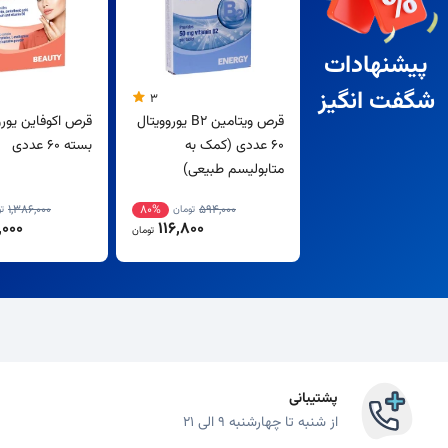
پیشنهادات
شگفت انگیز
3
قرص ویتامین B2 یوروویتال
قرص اکوفاین یورو
60 عددی (کمک به
بسته 60 عددی
متابولیسم طبیعی)
1,386,000
80%
594,000
تومان
ت
000
116,800
تومان
پشتیبانی
از شنبه تا چهارشنبه 9 الی 21