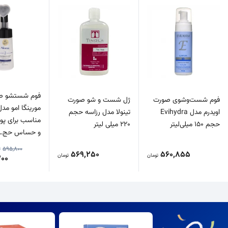
فوم شستشو ص
فوم شست‌وشوی صورت
ژل شست و شو صورت
اویدرم مدل Evihydra
تینولا مدل رزاسه حجم
مناسب برای 
حجم 150 میلی‌لیتر
220 میلی لیتر
و حساس حج…
595,800
ت
569,250
560,855
تومان
تومان
200