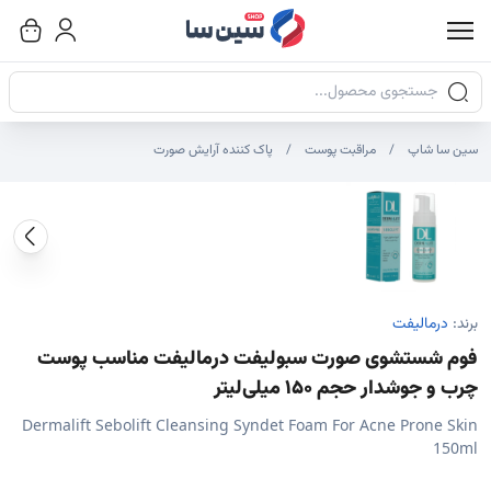
جستجوی محصولات
سین سا شاپ
مراقبت پوست
پاک کننده آرایش صورت
صاویر محصول
صویر شاخص محصول
ایر تصاویر محصول - تصاویر بندانگشتی
برند:
درمالیفت
فوم شستشوی صورت سبولیفت درمالیفت مناسب پوست
چرب و جوشدار حجم 150 میلی‌لیتر
Dermalift Sebolift Cleansing Syndet Foam For Acne Prone Skin
150ml