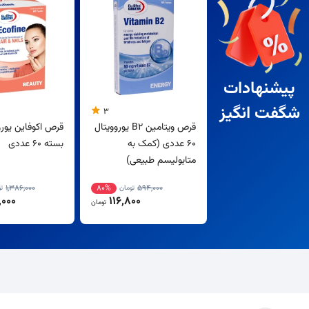
پیشنهادات
شگفت انگیز
3
قرص ویتامین B2 یوروویتال
قرص اکوفاین یورو
60 عددی (کمک به
بسته 60 عددی
متابولیسم طبیعی)
1,386,000
80%
594,000
تومان
ت
000
116,800
تومان