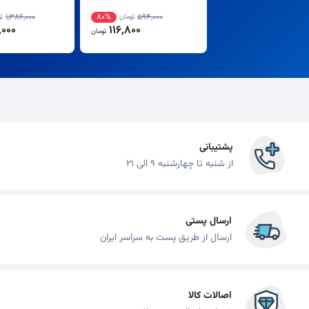
1,386,000
80%
594,000
تومان
ت
000
116,800
تومان
پشتیبانی
از شنبه تا چهارشنبه 9 الی 21
ارسال پستی
ارسال از طریق پست به سراسر ایران
اصالات کالا