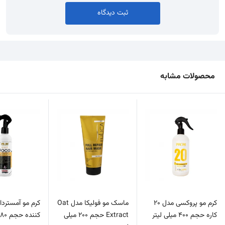
ثبت دیدگاه
محصولات مشابه
کرم مو پروکسی مدل 20
ماسک مو فولیکا مدل Oat
کرم مو آمستردا
کاره حجم 400 میلی لیتر
Extract حجم 200 میلی
کننده حجم 280 میلی لیتر