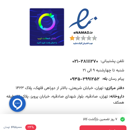
تلفن پشتیبانی:
021-28111270
شنبه تا چهارشنبه 9 الی 21
پیام رسان
بله
:
0935-2991252
دفتر مرکزی:
تهران، خیابان شریعتی، بالاتر از دوراهی قلهک، پلاک 1423
داروخانه:
تهران، صادقیه، بلوار شهدای صادقیه، خیابان پرویز، پلاک 15، طبقه
همکف
7 روز تضمین بازگشت کالا
498,000
24%
تومان