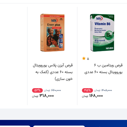
5
قرص ویتامین ب 6
قرص آیزن پلاس یوروویتال
یوروویتال بسته 60 عددی
بسته 60 عددی (کمک به
خون سازی)
52%
660,000
45%
308,000
تومان
تومان
318,000
168,000
تومان
تومان