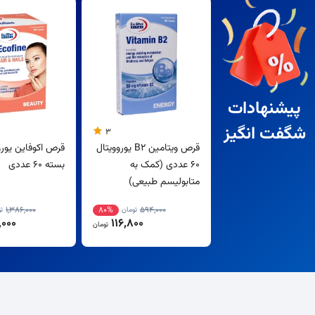
پیشنهادات
شگفت انگیز
3
قرص ویتامین B2 یوروویتال
قرص اکوفاین یورو
60 عددی (کمک به
بسته 60 عددی
متابولیسم طبیعی)
1,386,000
80%
594,000
تومان
ت
000
116,800
تومان