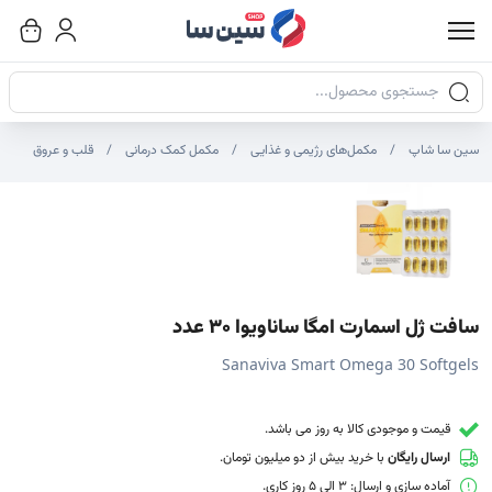
جستجوی محصولات
سین سا شاپ
مکمل‌های رژیمی و غذایی
مکمل کمک درمانی
قلب و عروق
صاویر محصول
صویر شاخص محصول
ایر تصاویر محصول - تصاویر بندانگشتی
سافت ژل اسمارت امگا ساناویوا 30 عدد
Sanaviva Smart Omega 30 Softgels
قیمت و موجودی کالا به روز می باشد.
ارسال رایگان
با خرید بیش از دو میلیون تومان.
آماده سازی و ارسال: 3 الی 5 روز کاری.