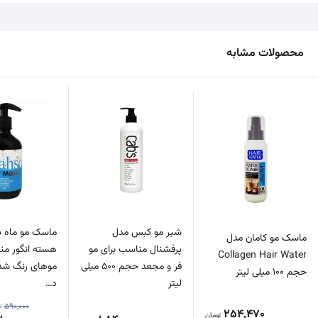
محصولات مشابه
شیر مو کبس مدل
ماسک مو ماه 
ماسک مو کامان مدل
پرفشنال مناسب برای مو
هسته انگور من
Collagen Hair Water
فر و مجعد حجم ۵۰۰ میلی
موهای رنگ شد
حجم 100 میلی لیتر
لیتر
د…
590,000
ت
254,470
تومان