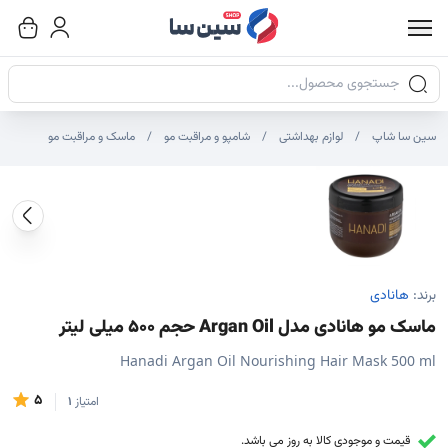
جستجوی محصولات
سین سا شاپ
لوازم بهداشتی
شامپو و مراقبت مو
ماسک و مراقبت مو
صاویر محصول
صویر شاخص محصول
ایر تصاویر محصول - تصاویر بندانگشتی
برند:
هانادی
ماسک مو هانادی مدل Argan Oil حجم 500 میلی لیتر
Hanadi Argan Oil Nourishing Hair Mask 500 ml
5
امتیاز
1
قیمت و موجودی کالا به روز می باشد.