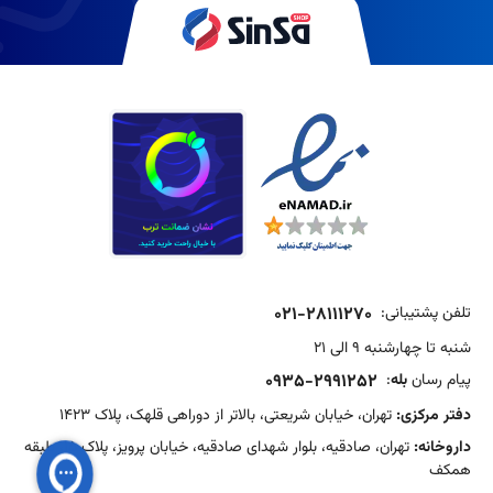
تلفن پشتیبانی:
021-28111270
شنبه تا چهارشنبه 9 الی 21
پیام رسان
بله
:
0935-2991252
دفتر مرکزی:
تهران، خیابان شریعتی، بالاتر از دوراهی قلهک، پلاک 1423
داروخانه:
تهران، صادقیه، بلوار شهدای صادقیه، خیابان پرویز، پلاک 15، طبقه
همکف