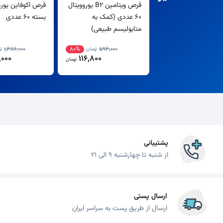
قرص ویتامین B2 یوروویتال
قرص اکوفاین یورو
60 عددی (کمک به
بسته 60 عددی
متابولیسم طبیعی)
1,386,000
80%
594,000
تومان
ت
000
116,800
تومان
پشتیبانی
از شنبه تا چهارشنبه 9 الی 21
ارسال پستی
ارسال از طریق پست به سراسر ایران