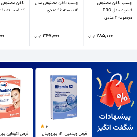
چسب ناخن مصنوعی
چسب ناخن مصنوعی مدل
ناخن مصنوعی د
فولبرت مدل PRO
014 بسته 96 عددی
کد 01 بسته 10 عددی
مجموعه 2 عددی
00
347,000
285,000
تومان
تومان
پیشنهادات
شگفت انگیز
3
قرص ویتامین B2 یوروویتال
قرص اکوفاین یورو