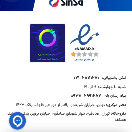
تلفن پشتیبانی:
021-28111270
شنبه تا چهارشنبه 9 الی 21
پیام رسان
بله
:
0935-2991252
دفتر مرکزی:
تهران، خیابان شریعتی، بالاتر از دوراهی قلهک، پلاک 1423
داروخانه:
تهران، صادقیه، بلوار شهدای صادقیه، خیابان پرویز، پلاک 15، طبقه
همکف