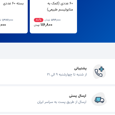
60 عددی (کمک به
بسته 60 عددی
متابولیسم طبیعی)
1,386,000
80%
594,000
تومان
ت
000
116,800
تومان
پشتیبانی
از شنبه تا چهارشنبه 9 الی 21
ارسال پستی
ارسال از طریق پست به سراسر ایران