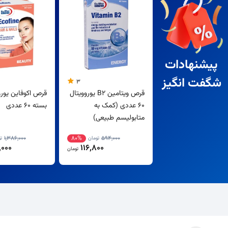
پیشنهادات
شگفت انگیز
3
قرص ویتامین B2 یوروویتال
قرص اکوفاین یورو
60 عددی (کمک به
بسته 60 عددی
متابولیسم طبیعی)
1,386,000
80%
594,000
تومان
ت
000
116,800
تومان