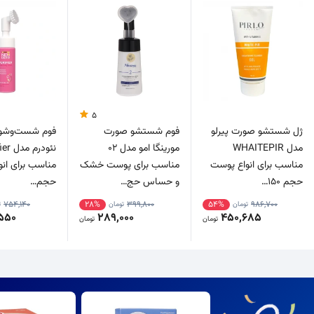
5
ژل شستشو صورت پیرلو
فوم شستشو صورت
فوم شست‌وشو
مدل WHAITEPIR
مورینگا امو مدل 02
نئودرم 
مناسب برای انواع پوست
مناسب برای پوست خشک
مناسب برای ان
حجم 150…
و حساس حج…
حجم…
754,140
28%
399,800
54%
986,700
تومان
تومان
ت
550
289,000
450,685
تومان
تومان