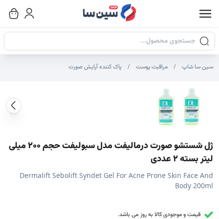
جستجوی محصولات
سین سا شاپ
مراقبت پوست
پاک کننده آرایش صورت
صاویر محصول
صویر شاخص محصول
ایر تصاویر محصول - تصاویر بندانگشتی
ژل شستشو صورت درمالیفت مدل سبولیفت حجم 200 میلی
لیتر بسته 2 عددی
Dermalift Sebolift Syndet Gel For Acne Prone Skin Face And
Body 200ml
قیمت و موجودی کالا به روز می باشد.