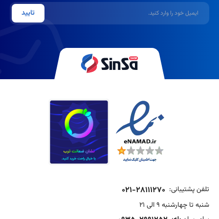
ایمیل
تایید
تلفن پشتیبانی:
021-28111270
شنبه تا چهارشنبه 9 الی 21