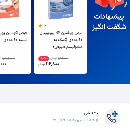
پیشنهادات
شگفت انگیز
3
قرص ویتامین B2 یوروویتال
قرص اکوفاین یورو
60 عددی (کمک به
بسته 60 عددی
متابولیسم طبیعی)
1,386,000
80%
594,000
تومان
ت
000
116,800
تومان
پشتیبانی
از شنبه تا چهارشنبه 9 الی 21