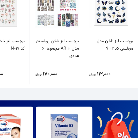
برچسب لنز ناخن مدل
برچسب لنز ناخن رویاسنتر
برچسب لنز ناخ
مجلسی کد N102
مدل AR 10 مجموعه 6
کد N017
عددی
00
170,000
112,000
تومان
تومان